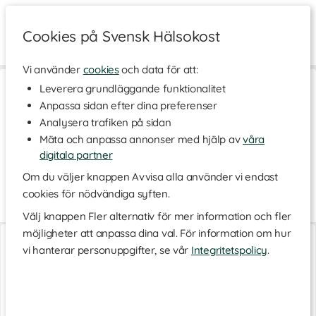
Cookies på Svensk Hälsokost
Vi använder
cookies
och data för att:
Hem
>
Livsstil & Träning
>
Träningstillbehör
>
Shakers
Leverera grundläggande funktionalitet
Anpassa sidan efter dina preferenser
Shakers
Analysera trafiken på sidan
Här hittar du ett brett utbud av olika modeller och färger på
Mäta och anpassa annonser med hjälp av
våra
shakers från olika tillverkare. En shaker är perfekt att använda
sig av när du vill få till en klumpfri proteinshake, blanda din BCAA
digitala partner
eller återhämtningsdryck i eller helt enkelt använda som en
Om du väljer knappen Avvisa alla använder vi endast
vattenflaska.
cookies för nödvändiga syften.
Användningsområden
Läs mer
Välj knappen Fler alternativ för mer information och fler
Användningsområdena är många för din shaker, häll i din
möjligheter att anpassa dina val. För information om hur
Logo Steel Shaker
Logo Steel Shaker
smoothie i shakern och sedan kan du lätt ta med den överallt
Sand
Grön
vi hanterar personuppgifter, se vår
Integritetspolicy
.
eller dricka direkt ur shakern. Eller varför inte skaka till din
pannkaksmix i din shaker som du sedan smidigt kan använda till
att hälla ner smeten i stekpannan, utan en massa extra kladd.
Några shakers är även försedda med extra behållare där du kan