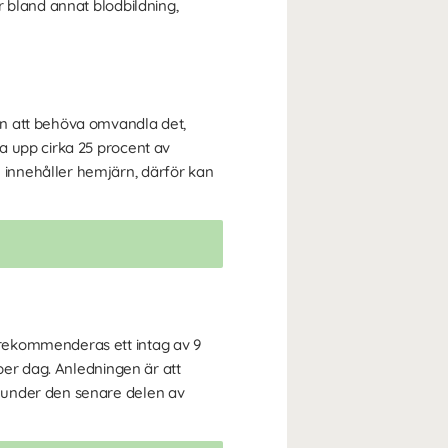
r bland annat blodbildning,
an att behöva omvandla det,
a upp cirka 25 procent av
innehåller hemjärn, därför kan
 rekommenderas ett intag av 9
per dag. Anledningen är att
 under den senare delen av