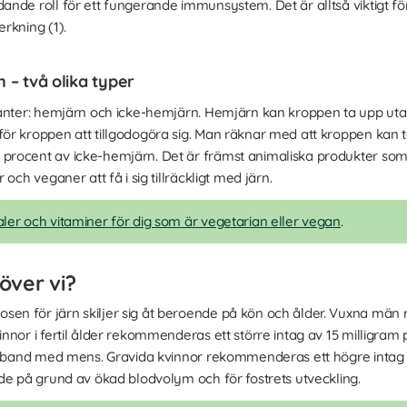
nde roll för ett fungerande immunsystem. Det är alltså viktigt fö
rkning (1).
 – två olika typer
ianter: hemjärn och icke-hemjärn. Hemjärn kan kroppen ta upp ut
r kroppen att tillgodogöra sig. Man räknar med att kroppen kan t
rocent av icke-hemjärn. Det är främst animaliska produkter som 
och veganer att få i sig tillräckligt med järn.
ler och vitaminer för dig som är vegetarian eller vegan
.
över vi?
n för järn skiljer sig åt beroende på kön och ålder. Vuxna män
nnor i fertil ålder rekommenderas ett större intag av 15 milligram 
samband med mens. Gravida kvinnor rekommenderas ett högre intag
de på grund av ökad blodvolym och för fostrets utveckling.