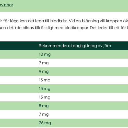
kvinnor
.
r för låga kan det leda till blodbrist. Vid en blödning vill kroppe
et inte bildas tillräckligt med blodkroppar. Det leder till ett för 
Rekommenderat dagligt intag av järn
10 mg
7 mg
9 mg
13 mg
15 mg
15 mg
8 mg
7 mg
26 mg