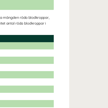
n öka mängden röda blodkroppar,
litet antal röda blodkroppar i