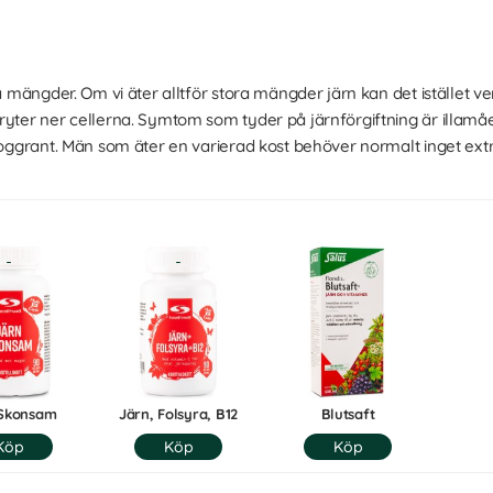
må mängder. Om vi äter alltför stora mängder järn kan det istället ve
ryter ner cellerna. Symtom som tyder på järnförgiftning är illam
noggrant. Män som äter en varierad kost behöver normalt inget extra 
 Skonsam
Järn, Folsyra, B12
Blutsaft