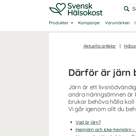
Produkter
Kampanjer
Varumärken
Aktuella artiklar
|
Hälsa
Därför är järn 
Järn är ett livsnödvänd
andra näringsämnen är k
brukar behöva hålla koll
Vi går igenom allt du be
Vad är järn?
Hemjärn och icke-hemjärn – t