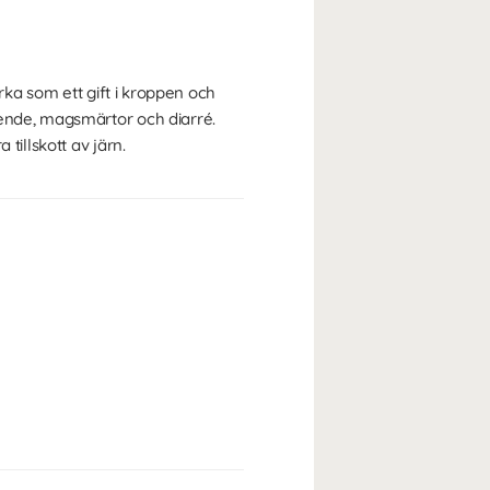
rka som ett gift i kroppen och
ående, magsmärtor och diarré.
tillskott av järn.