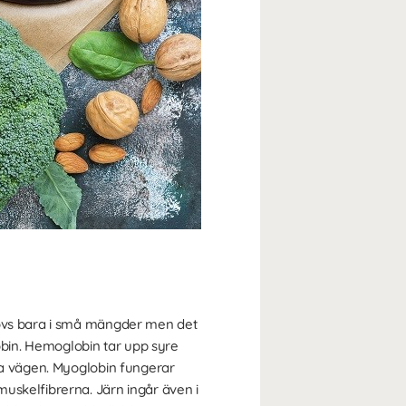
hövs bara i små mängder men det
lobin. Hemoglobin tar upp syre
tta vägen. Myoglobin fungerar
uskelfibrerna. Järn ingår även i