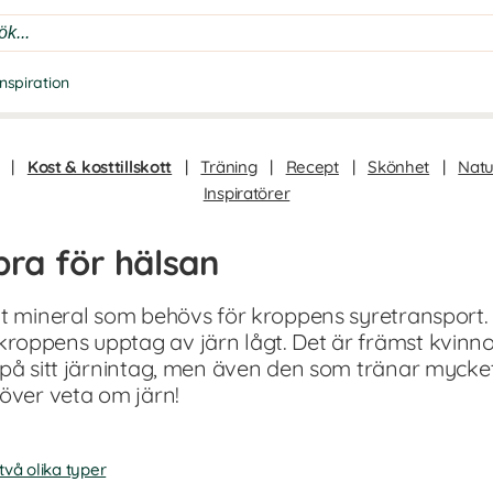
Inspiration
|
Kost & kosttillskott
|
Träning
|
Recept
|
Skönhet
|
Natu
Inspiratörer
bra för hälsan
igt mineral som behövs för kroppens syretranspor
roppens upptag av järn lågt. Det är främst kvinn
 på sitt järnintag, men även den som tränar mycket
höver veta om järn!
vå olika typer