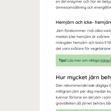
en del enzymer och har en betyda
ämnesomsättning och energitillve
Hemjärn och icke- hemjärn
Järn förekommer i två olika var
medan icke-hemjärn är svårare fö
mängden hemjärn och bara 5-10 p
det vara svårare för vegetarianer 
Tips!
Läs mer om viktiga
minera
Hur mycket järn beh
Den rekommenderade dagliga dose
milligram järn per dag medan kvi
kvinnor förlorar en del järn i 
graviditeten då järnet behövs bå