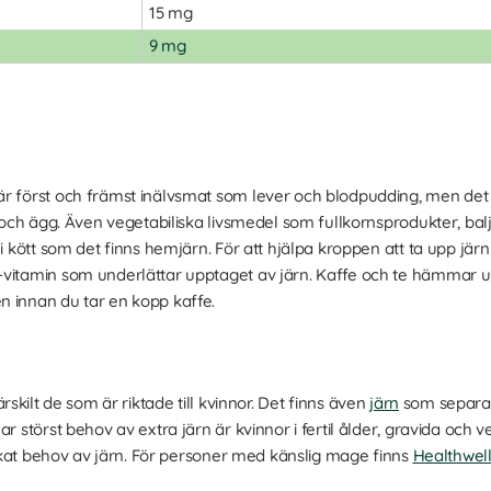
15 mg
9 mg
r först och främst inälvsmat som lever och blodpudding, men det 
r och ägg. Även vegetabiliska livsmedel som fullkornsprodukter, bal
 i kött som det finns hemjärn. För att hjälpa kroppen att ta upp jär
-vitamin som underlättar upptaget av järn. Kaffe och te hämmar u
n innan du tar en kopp kaffe.
ärskilt de som är riktade till kvinnor. Det finns även
järn
som separat 
ar störst behov av extra järn är kvinnor i fertil ålder, gravida och
t ökat behov av järn. För personer med känslig mage finns
Healthwel