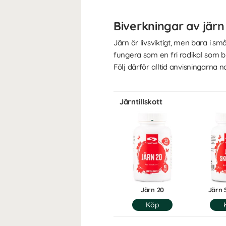
Biverkningar av järn
Järn är livsviktigt, men bara i s
fungera som en fri radikal som b
Följ därför alltid anvisningarna 
Järntillskott
Järn 20
Järn