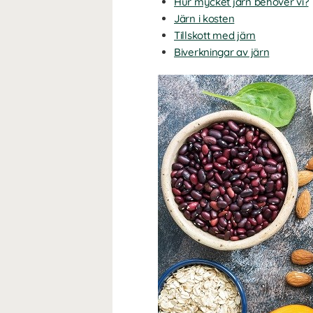
Hur mycket järn behöver vi?
Järn i kosten
Tillskott med järn
Biverkningar av järn