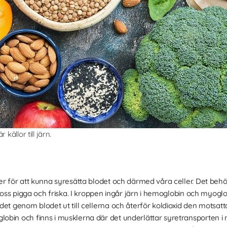
källor till järn.
er för att kunna syresätta blodet och därmed våra celler. Det be
a oss pigga och friska. I kroppen ingår järn i hemoglobin och myog
det genom blodet ut till cellerna och återför koldioxid den motsa
bin och finns i musklerna där det underlättar syretransporten i m