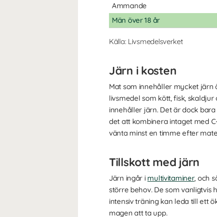
Ammande
Män över 18 år
Källa: Livsmedelsverket
Järn i kosten
Mat som innehåller mycket järn ä
livsmedel som kött, fisk, skaldju
innehåller järn. Det är dock bara
det att kombinera intaget med C
vänta minst en timme efter mate
Tillskott med järn
Järn ingår i
multivitaminer
, och s
större behov. De som vanligtvis h
intensiv träning kan leda till et
magen att ta upp.