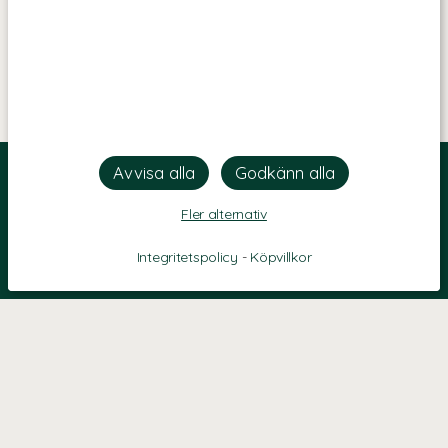
Fler alternativ
Integritetspolicy
-
Köpvillkor