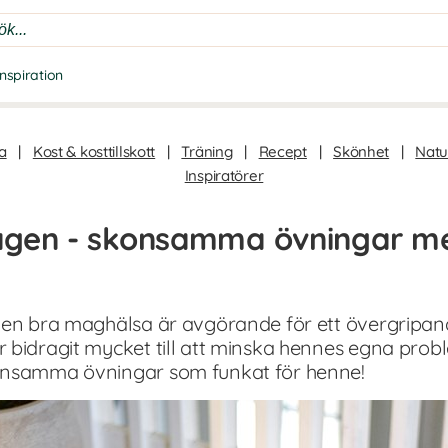
Inspiration
a
|
Kost & kosttillskott
|
Träning
|
Recept
|
Skönhet
|
Natur
Inspiratörer
agen - skonsamma övningar me
 en bra maghälsa är avgörande för ett övergripan
r bidragit mycket till att minska hennes egna pr
onsamma övningar som funkat för henne!