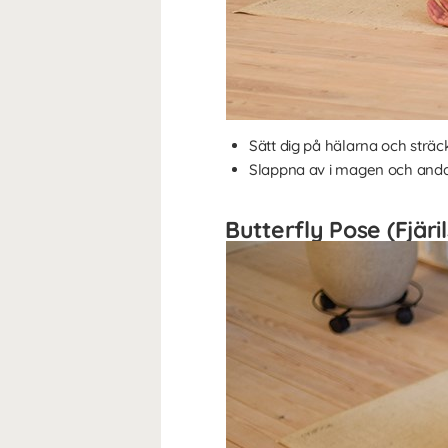
Sätt dig på hälarna och str
Slappna av i magen och andas 
Butterfly Pose (Fjäril