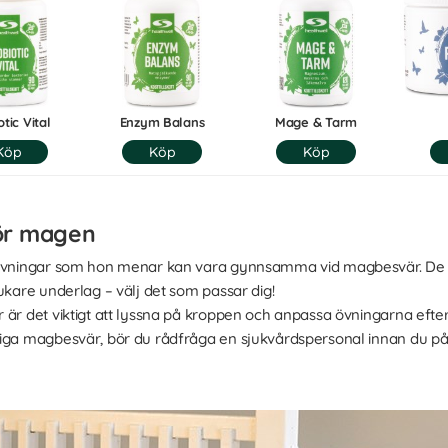
tic Vital
Enzym Balans
Mage & Tarm
för magen
a övningar som hon menar kan vara gynnsamma vid magbesvär. De 
ukare underlag – välj det som passar dig!
 är det viktigt att lyssna på kroppen och anpassa övningarna eft
liga magbesvär, bör du rådfråga en sjukvårdspersonal innan du påb