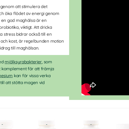
 genom att stimulera det
h öka flödet av energi genom
a en god maghälsa är en
robiotika, viktigt. Att dricka
a stress bidrar också till en
och kost, är regelbunden motion
idrag till maghälsan.
med
mjölksyrabakterier
, som
tt komplement för att främja
esium
kan för vissa verka
ll att stötta magen vid