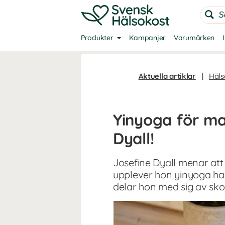
Produkter
Kampanjer
Varumärken
Aktuella artiklar
|
Häls
Yinyoga för m
Dyall!
Josefine Dyall menar att
upplever hon yinyoga ha
delar hon med sig av sk