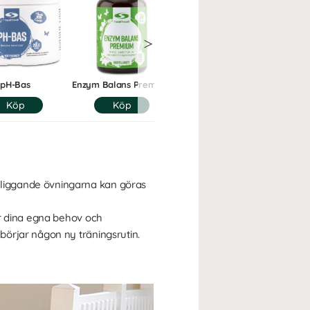
pH-Bas
Enzym Balans Premium
Ingefära
liggande övningarna kan göras
er dina egna behov och
örjar någon ny träningsrutin.