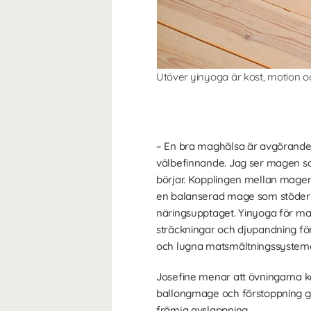
Utöver yinyoga är kost, motion o
– En bra maghälsa är avgörande
välbefinnande. Jag ser magen s
börjar. Kopplingen mellan magen
en balanserad mage som stöder
näringsupptaget. Yinyoga för m
sträckningar och djupandning för
och lugna matsmältningssysteme
Josefine menar att övningarna k
ballongmage och förstoppning g
främja avslappning.