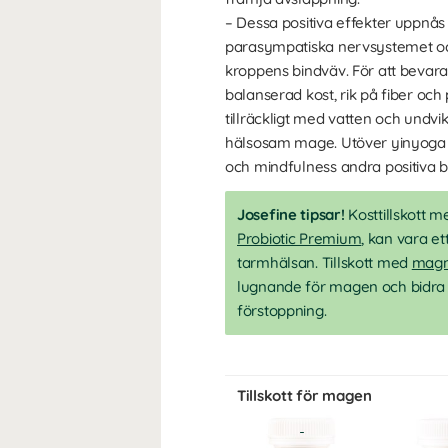
– Dessa positiva effekter uppnås
parasympatiska nervsystemet oc
kroppens bindväv. För att bevar
balanserad kost, rik på fiber och p
tillräckligt med vatten och undvik
hälsosam mage. Utöver yinyoga 
och mindfulness andra positiva b
Josefine tipsar!
Kosttillskott 
Probiotic Premium
, kan vara e
tarmhälsan. Tillskott med
magn
lugnande för magen och bidra ti
förstoppning.
Tillskott för magen