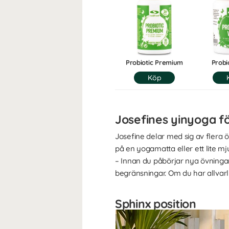
Probiotic Premium
Probio
Josefines yinyoga 
Josefine delar med sig av fler
på en yogamatta eller ett lite mj
– Innan du påbörjar nya övningar
begränsningar. Om du har allvar
Sphinx position