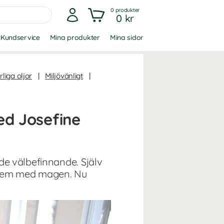
0
produkter
0 kr
Kundservice
Mina produkter
Mina sidor
liga oljor
|
Miljövänligt
|
d Josefine
de välbefinnande. Själv
oblem med magen. Nu