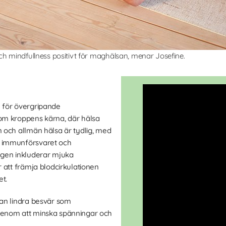
ch mindfullness positivt för maghälsan, menar Josefine.
 för övergripande
om kroppens kärna, där hälsa
 och allmän hälsa är tydlig, med
 immunförsvaret och
agen inkluderar mjuka
 att främja blodcirkulationen
t.
an lindra besvär som
enom att minska spänningar och