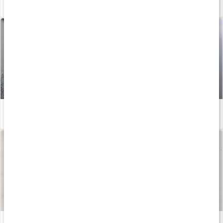
Mat för dig med IBS-mage
Läs artikel
Enkla huskurer vid halsbränna
Läs artikel