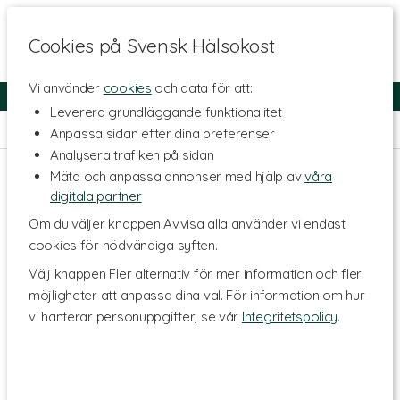
Cookies på Svensk Hälsokost
Vi använder
cookies
och data för att:
Fri frakt
Snabb leverans
Kundklubb
Leverera grundläggande funktionalitet
Hem
>
Skönhet
>
Kosttillskott för Skönhet
>
Silica
Anpassa sidan efter dina preferenser
Analysera trafiken på sidan
Mäta och anpassa annonser med hjälp av
våra
digitala partner
Om du väljer knappen Avvisa alla använder vi endast
cookies för nödvändiga syften.
Välj knappen Fler alternativ för mer information och fler
möjligheter att anpassa dina val. För information om hur
vi hanterar personuppgifter, se vår
Integritetspolicy
.