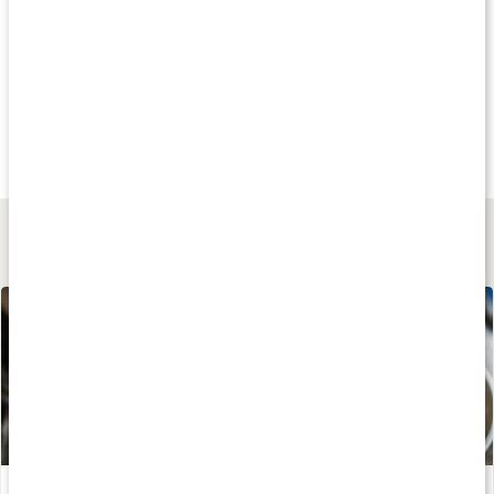
Köp 3 - spara 9%
Köp 3 - spara 12%
Köp 3 - spara 11
179 kr
289 kr
299 kr
Silica 250
Wonderful Hair
Collagen Skin & Nai
90 kaps
90 kaps
90 kaps
Lär dig mer