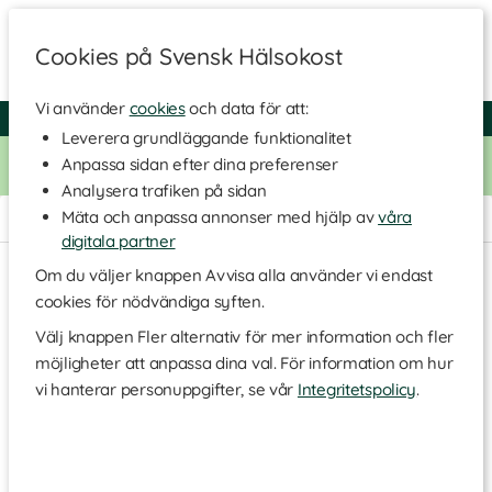
Cookies på Svensk Hälsokost
Vi använder
cookies
och data för att:
Fri frakt
Snabb leverans
Kundklubb
Leverera grundläggande funktionalitet
Bara idag! Handla för 500 kr i butiken och få 20% på alla
Anpassa sidan efter dina preferenser
Healthwell-vitaminer. Kod:
VITAMINER20
Analysera trafiken på sidan
Mäta och anpassa annonser med hjälp av
våra
Hem
>
Hälsa
>
Mage & Tarm
>
Förstoppning & Fiber
digitala partner
Om du väljer knappen Avvisa alla använder vi endast
cookies för nödvändiga syften.
Välj knappen Fler alternativ för mer information och fler
möjligheter att anpassa dina val. För information om hur
vi hanterar personuppgifter, se vår
Integritetspolicy
.