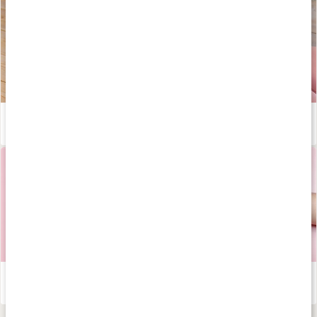
Yinyoga för magen - skonsamma övningar med Josefine Dyall!
Läs artikel
Tarmen - påverkar den oss mer än vi tror?
Läs artikel