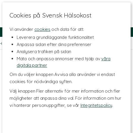
Cookies på Svensk Hälsokost
Vi använder
cookies
och data för att:
Fri frakt
Snabb leverans
Kundklubb
Leverera grundläggande funktionalitet
Hem
>
Kosttillskott - Ämnen
>
Omega-fettsyror
>
Omega-3
Anpassa sidan efter dina preferenser
Analysera trafiken på sidan
Mäta och anpassa annonser med hjälp av
våra
digitala partner
Om du väljer knappen Avvisa alla använder vi endast
cookies för nödvändiga syften.
Välj knappen Fler alternativ för mer information och fler
möjligheter att anpassa dina val. För information om hur
vi hanterar personuppgifter, se vår
Integritetspolicy
.