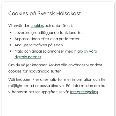
Cookies på Svensk Hälsokost
Vi använder
cookies
och data för att:
Aktuella artiklar
|
Hälsa
|
Kost & kosttillskott
|
Träning
Leverera grundläggande funktionalitet
|
Recept
|
Skönhet
|
Naturliga oljor
|
Miljövänligt
|
Anpassa sidan efter dina preferenser
Inspiratörer
Analysera trafiken på sidan
Mäta och anpassa annonser med hjälp av
våra
Så påverkas du av dina
digitala partner
Om du väljer knappen Avvisa alla använder vi endast
kostvanor
cookies för nödvändiga syften.
Välj knappen Fler alternativ för mer information och fler
Dina matvanor påverkar din hälsa - både till det
möjligheter att anpassa dina val. För information om hur
bättre och sämre. De har effekt på allt från hur din
vi hanterar personuppgifter, se vår
Integritetspolicy
.
kropp fungerar till ditt humör och din energi. Här kan
du läsa mer om hur du påverkas av vad du stoppar
i dig!