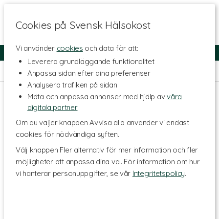
Cookies på Svensk Hälsokost
Vi använder
cookies
och data för att:
Fri frakt
Snabb leverans
Kundklubb
Leverera grundläggande funktionalitet
Hem
>
Kosttillskott - Ämnen
>
Vitaminer
>
Vitamin D
Anpassa sidan efter dina preferenser
Analysera trafiken på sidan
Mäta och anpassa annonser med hjälp av
våra
digitala partner
Om du väljer knappen Avvisa alla använder vi endast
cookies för nödvändiga syften.
Välj knappen Fler alternativ för mer information och fler
möjligheter att anpassa dina val. För information om hur
vi hanterar personuppgifter, se vår
Integritetspolicy
.