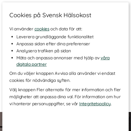
Cookies på Svensk Hälsokost
Vi använder
cookies
och data för att:
Aktuella artiklar
|
Hälsa
|
Kost & kosttillskott
|
Träning
Leverera grundläggande funktionalitet
|
Recept
|
Skönhet
|
Naturliga oljor
|
Miljövänligt
|
Anpassa sidan efter dina preferenser
Inspiratörer
Analysera trafiken på sidan
Mäta och anpassa annonser med hjälp av
våra
Vinyasa
digitala partner
Om du väljer knappen Avvisa alla använder vi endast
I yogaformen Vinyasa ligger fokus på att följa
cookies för nödvändiga syften.
andetaget. Det är en av de vanligaste formerna av
Välj knappen Fler alternativ för mer information och fler
yoga och kan utföras på flera sätt. Vi har tagit hjälp
möjligheter att anpassa dina val. För information om hur
av Frida Wirsén som berättar mer.
vi hanterar personuppgifter, se vår
Integritetspolicy
.