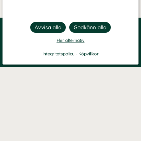
Fler alternativ
Integritetspolicy
-
Köpvillkor