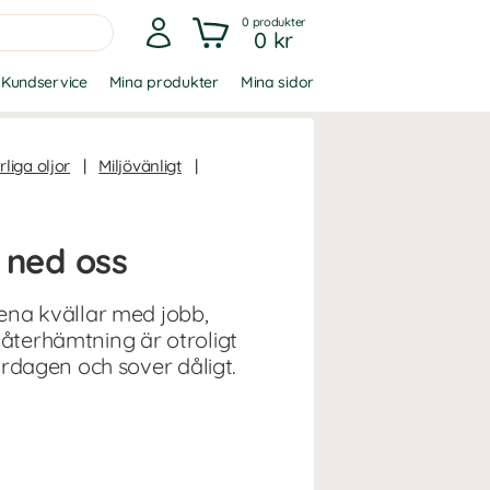
0
produkter
0 kr
Kundservice
Mina produkter
Mina sidor
liga oljor
|
Miljövänligt
|
 ned oss
 Sena kvällar med jobb,
 återhämtning är otroligt
rdagen och sover dåligt.