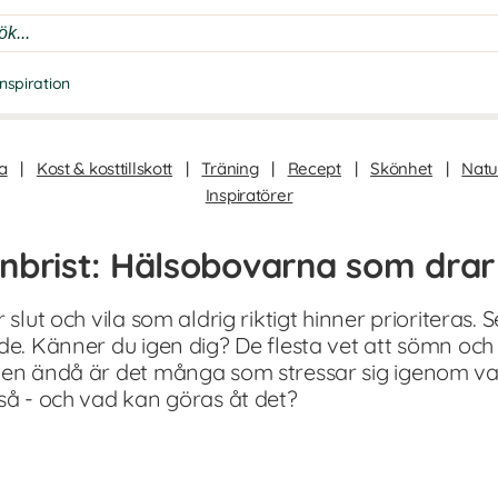
Inspiration
a
|
Kost & kosttillskott
|
Träning
|
Recept
|
Skönhet
|
Natur
Inspiratörer
nbrist: Hälsobovarna som drar
 slut och vila som aldrig riktigt hinner prioriteras.
de. Känner du igen dig? De flesta vet att sömn och
men ändå är det många som stressar sig igenom va
 så - och vad kan göras åt det?