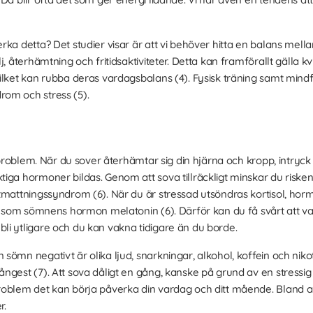
a detta? Det studier visar är att vi behöver hitta en balans mellan 
, återhämtning och fritidsaktiviteter. Detta kan framförallt gälla kvi
ilket kan rubba deras vardagsbalans (4). Fysisk träning samt mindf
om och stress (5).
mnproblem. När du sover återhämtar sig din hjärna och kropp, intryck
iga hormoner bildas. Genom att sova tillräckligt minskar du risken
tmattningssyndrom (6). När du är stressad utsöndras kortisol, hor
gt som sömnens hormon melatonin (6). Därför kan du få svårt att 
i ytligare och du kan vakna tidigare än du borde.
sömn negativt är olika ljud, snarkningar, alkohol, koffein och nik
ngest (7). Att sova dåligt en gång, kanske på grund av en stressig 
roblem det kan börja påverka din vardag och ditt mående. Bland a
r.