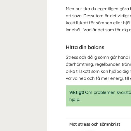
Men hur ska du egentligen göra fö
att sova. Dessutom är det viktigt
kosttillskott för sömnen eller h
innehåll. Vad är det som får dig 
Hitta din balans
Stress och dålig sömn går hand i
återhämtning, regelbunden träni
olika tillskott som kan hjälpa di
varva ned och få mer energi, til
Viktigt!
Om problemen kvarstår 
hjälp.
Mot stress och sömnbrist