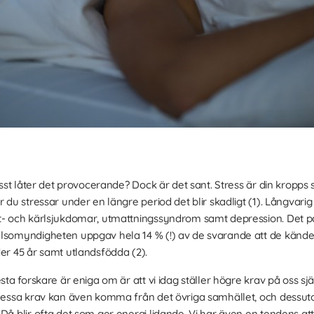
isst låter det provocerande? Dock är det sant. Stress är din kropps s
 du stressar under en längre period det blir skadligt (1). Långvarig 
rt- och kärlsjukdomar, utmattningssyndrom samt depression. Det p
älsomyndigheten uppgav hela 14 % (!) av de svarande att de kände
der 45 år samt utlandsfödda (2).
esta forskare är eniga om är att vi idag ställer högre krav på oss s
. Dessa krav kan även komma från det övriga samhället, och dess
Då blir ofta det som ger energi lidande. Vi har även en tendens at