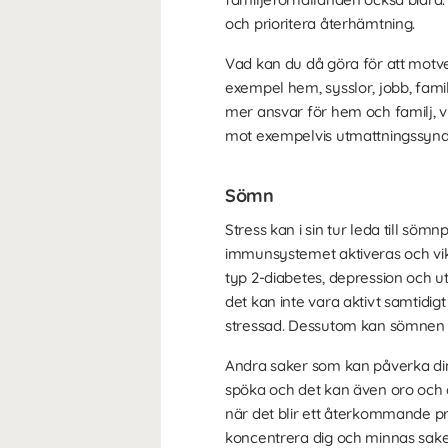
och prioritera återhämtning.
Vad kan du då göra för att motverk
exempel hem, sysslor, jobb, familj
mer ansvar för hem och familj, v
mot exempelvis utmattningssyndr
Sömn
Stress kan i sin tur leda till sö
immunsystemet aktiveras och vikt
typ 2-diabetes, depression och u
det kan inte vara aktivt samtidi
stressad. Dessutom kan sömnen bl
Andra saker som kan påverka din 
spöka och det kan även oro och å
när det blir ett återkommande p
koncentrera dig och minnas sake