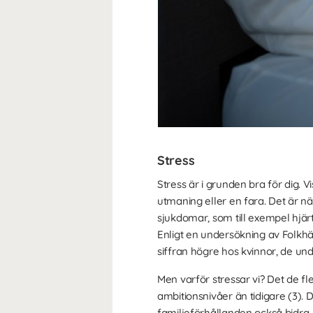
Stress
Stress är i grunden bra för dig. V
utmaning eller en fara. Det är när
sjukdomar, som till exempel hjä
Enligt en undersökning av Folkh
siffran högre hos kvinnor, de un
Men varför stressar vi? Det de fl
ambitionsnivåer än tidigare (3)
familjeförhållanden också bidra. 