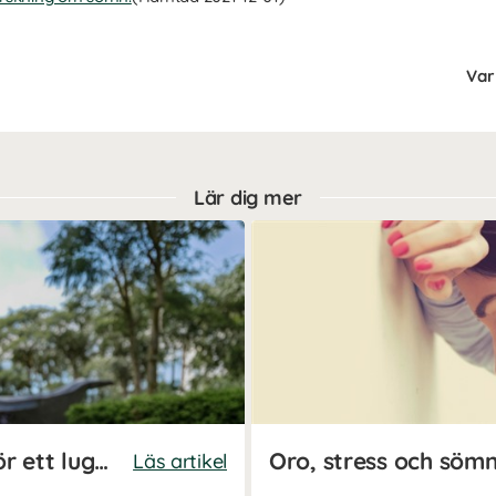
Var 
Lär dig mer
Så sänker du ditt kortisol för ett lugnare nervsystem
Oro, stress och söm
Läs artikel