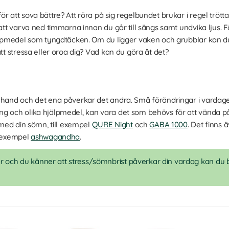
r att sova bättre? Att röra på sig regelbundet brukar i regel trött
 att varva ned timmarna innan du går till sängs samt undvika ljus. 
jälpmedel som tyngdtäcken. Om du ligger vaken och grubblar kan du
att stressa eller oroa dig? Vad kan du göra åt det?
 hand och det ena påverkar det andra. Små förändringar i vardage
ng och olika hjälpmedel, kan vara det som behövs för att vända på
g med din sömn, till exempel
QURE Night
och
GABA 1000
. Det finns 
l exempel
ashwagandha
.
och du känner att stress/sömnbrist påverkar din vardag kan du 