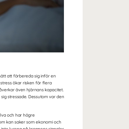
ätt att förbereda sig inför en
stress ökar risken för flera
åverkar även hjärnans kapacitet.
 sig stressade. Dessutom var den
jälva och har högre
utom kan saker som ekonomi och
t inte lyssna på kroppens signaler