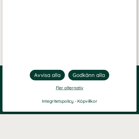
Fler alternativ
Integritetspolicy
-
Köpvillkor