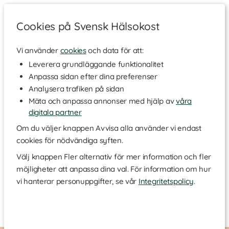
Cookies på Svensk Hälsokost
Vi använder
cookies
och data för att:
Aktuella artiklar
|
Hälsa
|
Kost & kosttillskott
|
Träning
Leverera grundläggande funktionalitet
|
Recept
|
Skönhet
|
Naturliga oljor
|
Miljövänligt
|
Anpassa sidan efter dina preferenser
Inspiratörer
Analysera trafiken på sidan
Mäta och anpassa annonser med hjälp av
våra
Så lindrar du torra
digitala partner
Om du väljer knappen Avvisa alla använder vi endast
slemhinnor i klimakteriet
cookies för nödvändiga syften.
Välj knappen Fler alternativ för mer information och fler
I samband med klimakteriet är det vanligt att
möjligheter att anpassa dina val. För information om hur
slemhinnorna i underlivet blir torrare och skapar
vi hanterar personuppgifter, se vår
Integritetspolicy
.
obehag. I denna artikel får du tips på hur du kan
förebygga och lindra besvären, samt vilka produkter
som kan hjälpa!