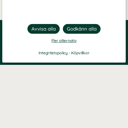
Fler alternativ
Integritetspolicy
-
Köpvillkor