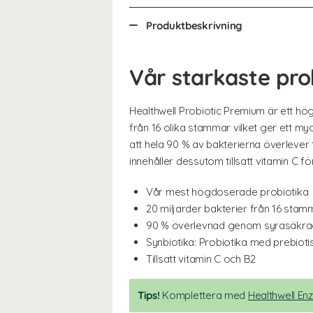
Produktbeskrivning
Vår starkaste pro
Healthwell Probiotic Premium är ett hög
från 16 olika stammar vilket ger ett myc
att hela 90 % av bakterierna överlever
innehåller dessutom tillsatt vitamin C f
Vår mest högdoserade probiotika
20 miljarder bakterier från 16 stam
90 % överlevnad genom syrasäkra
Synbiotika: Probiotika med prebioti
Tillsatt vitamin C och B2
Tips!
Komplettera med
Healthwell E