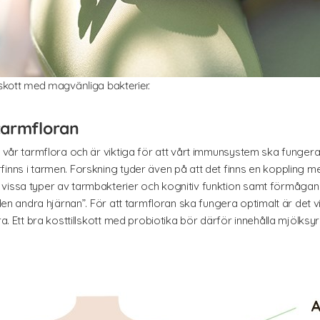
lskott med magvänliga bakterier.
tarmfloran
v vår tarmflora och är viktiga för att vårt immunsystem ska fungera
inns i tarmen. Forskning tyder även på att det finns en koppling me
vissa typer av tarmbakterier och kognitiv funktion samt förmågan a
“den andra hjärnan”. För att tarmfloran ska fungera optimalt är det vi
ra. Ett bra kosttillskott med probiotika bör därför innehålla mjölksy