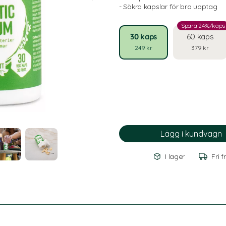
- Säkra kapslar för bra upptag
Spara 24%/kaps
30 kaps
60 kaps
249 kr
379 kr
I lager
Fri f