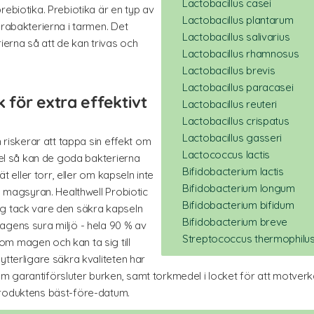
Lactobacillus casei
rebiotika. Prebiotika är en typ av
Lactobacillus plantarum
yrabakterierna i tarmen. Det
Lactobacillus salivarius
erna så att de kan trivas och
Lactobacillus rhamnosus
Lactobacillus brevis
Lactobacillus paracasei
 för extra effektivt
Lactobacillus reuteri
Lactobacillus crispatus
Lactobacillus gasseri
h riskerar att tappa sin effekt om
Lactococcus lactis
mpel så kan de goda bakterierna
Bifidobacterium lactis
ät eller torr, eller om kapseln inte
Bifidobacterium longum
ka magsyran. Healthwell Probiotic
Bifidobacterium bifidum
ag tack vare den säkra kapseln
Bifidobacterium breve
agens sura miljö - hela 90 % av
Streptococcus thermophilu
m magen och kan ta sig till
ytterligare säkra kvaliteten har
garantiförsluter burken, samt torkmedel i locket för att motverka a
produktens bäst-före-datum.