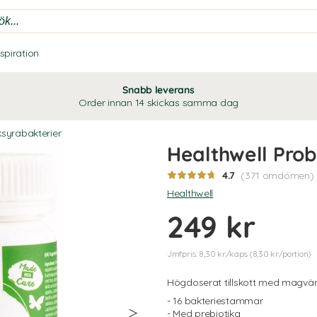
nspiration
Snabb leverans
Order innan 14 skickas samma dag
ksyrabakterier
Healthwell Prob
4.7
(371 omdömen)
Healthwell
249 kr
Jmfpris: 8,30 kr/kaps (8,30 kr/portion)
Högdoserat tillskott med magvänl
- 16 bakteriestammar
- Med prebiotika