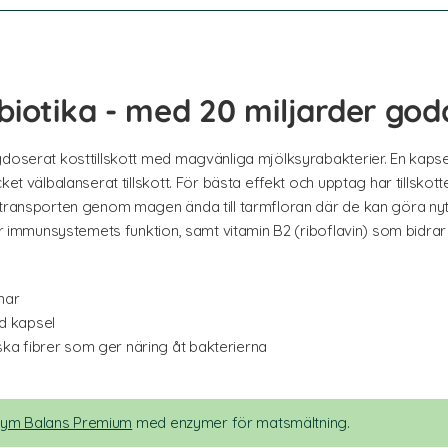
biotika - med 20 miljarder god
doserat kosttillskott med magvänliga mjölksyrabakterier. En kapsel 
ket välbalanserat tillskott. För bästa effekt och upptag har tillskot
 transporten genom magen ända till tarmfloran där de kan göra nyt
ör immunsystemets funktion, samt vitamin B2 (riboflavin) som bidrar t
mar
d kapsel
ska fibrer som ger näring åt bakterierna
nzym Balans Premium
med enzymer för matsmältning.