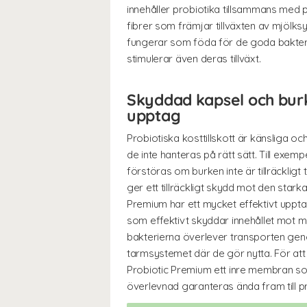
innehåller probiotika tillsammans med p
fibrer som främjar tillväxten av mjölks
fungerar som föda för de goda bakteri
stimulerar även deras tillväxt.
Skyddad kapsel och burk
upptag
Probiotiska kosttillskott är känsliga oc
de inte hanteras på rätt sätt. Till exe
förstöras om burken inte är tillräckligt t
ger ett tillräckligt skydd mot den star
Premium har ett mycket effektivt uppt
som effektivt skyddar innehållet mot m
bakterierna överlever transporten geno
tarmsystemet där de gör nytta. För att 
Probiotic Premium ett inre membran som 
överlevnad garanteras ända fram till 