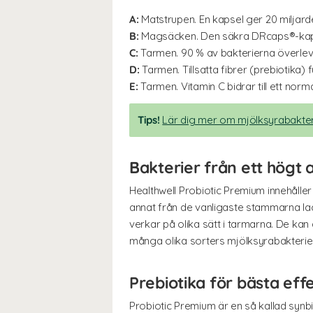
A:
Matstrupen. En kapsel ger 20 miljard
B:
Magsäcken. Den säkra DRcaps®-kaps
C:
Tarmen. 90 % av bakterierna överlever
D:
Tarmen. Tillsatta fibrer (prebiotika)
E:
Tarmen. Vitamin C bidrar till ett norm
Tips!
Lär dig mer om mjölksyrabakter
Bakterier från ett högt
Healthwell Probiotic Premium innehålle
annat från de vanligaste stammarna la
verkar på olika sätt i tarmarna. De ka
många olika sorters mjölksyrabakterier
Prebiotika för bästa eff
Probiotic Premium är en så kallad synbio