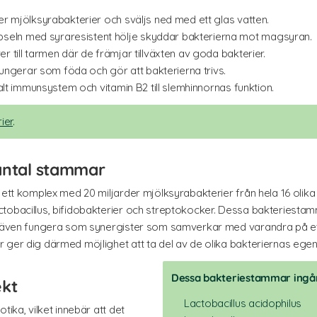
er mjölksyrabakterier och sväljs ned med ett glas vatten.
eln med syraresistent hölje skyddar bakterierna mot magsyran.
 till tarmen där de främjar tillväxten av goda bakterier.
 fungerar som föda och gör att bakterierna trivs.
alt immunsystem och vitamin B2 till slemhinnornas funktion.
ier
.
 antal stammar
r ett komplex med 20 miljarder mjölksyrabakterier från hela 16 olik
ctobacillus, bifidobakterier och streptokocker. Dessa bakteriest
n även fungera som synergister som samverkar med varandra på ett po
 ger dig därmed möjlighet att ta del av de olika bakteriernas egen
Dessa bakteriestammar ingå
ekt
Lactobacillus acidophilus
tika, vilket innebär att det