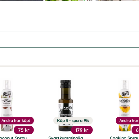
Andra har köpt
Köp 3 - spara 9%
Andra har
75 kr
179 kr
6
oconut Spray
Svartkumminolja
Cooking Spra