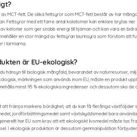
igt?
ll av MCT-fett. De olika fettsyror som MCT-fett består av har många
n. Fettsyror med ett färre antal kolatomer kan enklare brytas ner 
 av ketoner som ger snabb energi till hjärnan och kan vara en bidrag
innehåller en stor mängd av fettsyran laurinsyra som förutom att 
r i tarmarna.
dukten är EU-ekologisk?
 du hänsyn till biologisk mångfald, bevarandet av naturresurser, mil
logisk, märkningen som används inom EU, måste en produkt uppfylla
ehålla minst 95 % ekologiska ingredienser och dessutom ska de övr
t att främja markens bördighet, att du kan få fleråriga växtföljder 
lmedel, jordförbättringsmedel samt växtskyddsmedel bara använd
generellt har EU som krav att ett ekologiskt livsmedel måste tas fr
l. I ekologisk produktion är dessutom genmanipulation förbjude