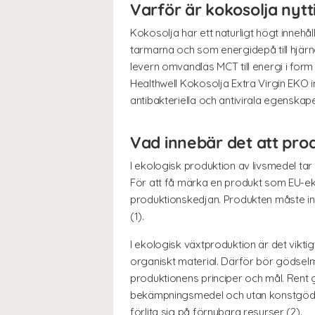
Varför är kokosolja nytt
Kokosolja har ett naturligt högt innehå
tarmarna och som energidepå till hjärna
levern omvandlas MCT till energi i form
Healthwell Kokosolja Extra Virgin EKO 
antibakteriella och antivirala egenskape
Vad innebär det att pro
I ekologisk produktion av livsmedel tar
För att få märka en produkt som EU-eko
produktionskedjan. Produkten måste inn
(1).
I ekologisk växtproduktion är det viktig
organiskt material. Därför bör gödse
produktionens principer och mål. Rent 
bekämpningsmedel och utan konstgödse
förlita sig på förnybara resurser (2).