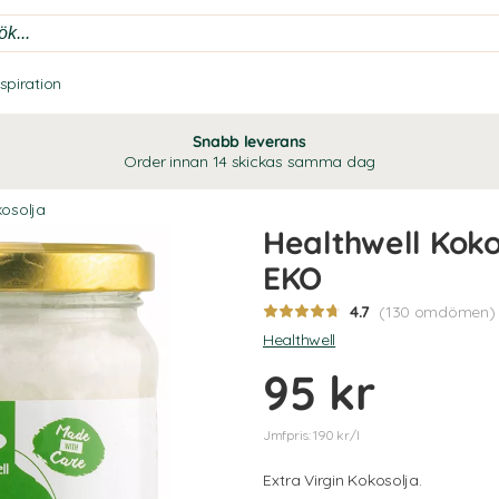
nspiration
Snabb leverans
Order innan 14 skickas samma dag
osolja
Healthwell Koko
EKO
4.7
(130 omdömen)
Healthwell
95 kr
Jmfpris: 190 kr/l
Extra Virgin Kokosolja.