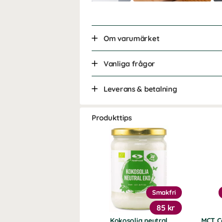
Om varumärket
Vanliga frågor
Leverans & betalning
Produkttips
Smakfri
85 kr
Kokosolja neutral
MCT C