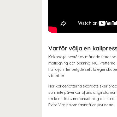
Varför välja en kallpres
Kokosolja består av mättade fetter som ä
matlagning och bakning. MCT-fetterna k
har oljan fler betydelsefulla egenskape
vitaminer.
När kokosnötterna skördats sker proce
som inte påverkar oljans originala, när
sin kemiska sammansättning och sina 
Extra Virgin som fastställer just detta.