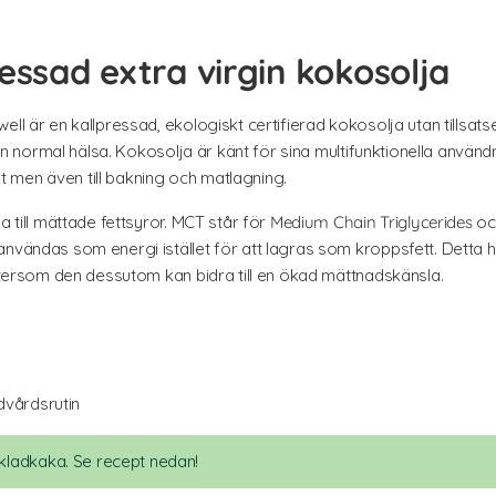
essad extra virgin kokosolja
ll är en kallpressad, ekologiskt certifierad kokosolja utan tillsatse
la en normal hälsa. Kokosolja är känt för sina multifunktionella anv
 men även till bakning och matlagning.
a till mättade fettsyror. MCT står för
Medium Chain Triglycerides
och
vändas som energi istället för att lagras som kroppsfett. Detta har le
eftersom den dessutom kan bidra till en ökad mättnadskänsla.
dvårdsrutin
ladkaka. Se recept nedan!