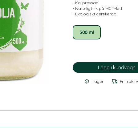
- Kallpressad
- Naturligt rik på MCT-fett
- Ekologiskt certifierad
500 ml
I lager
Fri frakt 