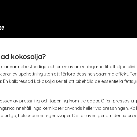
sad kokosolja?
r värmebeständiga och är en av anledningarna till att oljan blivit ett
larar av upphettning utan att förlora dess hälsosamma effekt. För
r. En kallpressad kokosolja ser till att bibehålla de essentiella fe
ssen av pressning och tappning inom tre dagar. Oljan pressas ur p
ingsrika innehåll. Inga kemikalier används heller vid pressningen.
naturliga, hälsosamma egenskaper. Det är även genom denna proc