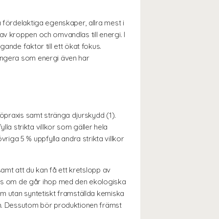
 fördelaktiga egenskaper, allra mest i
av kroppen och omvandlas till energi. I
ande faktor till ett ökat fokus.
fungera som energi även har
jöpraxis samt stränga djurskydd (1).
 strikta villkor som gäller hela
iga 5 % uppfylla andra strikta villkor
samt att du kan få ett kretslopp av
as om de går ihop med den ekologiska
am utan syntetiskt framställda kemiska
n. Dessutom bör produktionen främst