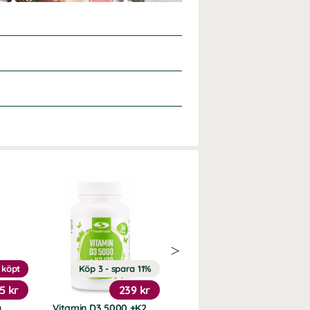
 köpt
Köp 3 - spara 11%
20%
5 kr
239 kr
151 kr
y
Vitamin D3 5000 +K2
Trippel Magnesium