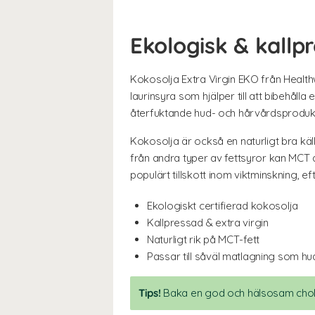
Ekologisk & kallpr
Kokosolja Extra Virgin EKO från Healthwe
laurinsyra som hjälper till att bibehål
återfuktande hud- och hårvårdsprodukt
Kokosolja är också en naturligt bra käll
från andra typer av fettsyror kan MCT an
populärt tillskott inom viktminskning, 
Ekologiskt certifierad kokosolja
Kallpressad & extra virgin
Naturligt rik på MCT-fett
Passar till såväl matlagning som hu
Tips!
Baka en god och hälsosam chok