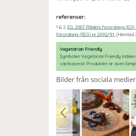
referenser:
1 & 2.
EG. 2007. Rådets förordning (EG
förordning (EEG) nr 2092/91.
(Hämtad 2
Vegetarian Friendly
Symbolen Vegetarian Friendly indikera
växtbaserat. Produkten är även lämpl
Bilder från sociala medier
Slideshow
Slide
controls