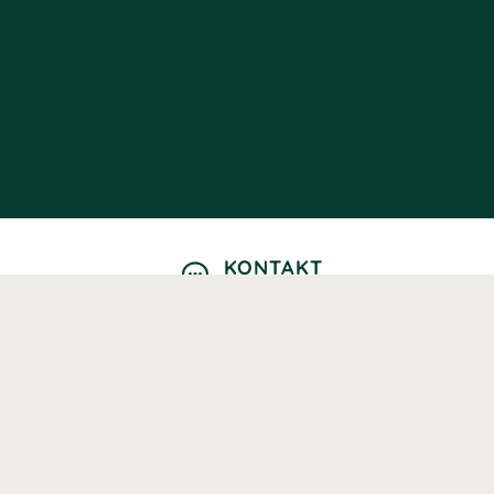
KONTAKT
Kontaktformulär
TELEFON
0220601040
Vardagar: 09:00-12:00
E-POST
info@svenskhalsokost.se