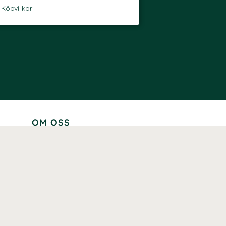
-
Köpvillkor
OM OSS
Lär känna oss
Vår historia
Våra varumärken
Hållbarhet
Tillgänglighet
Prenumerera
Våra märkningar och certifieringar
Våra hälsoinspiratörer
Karriär