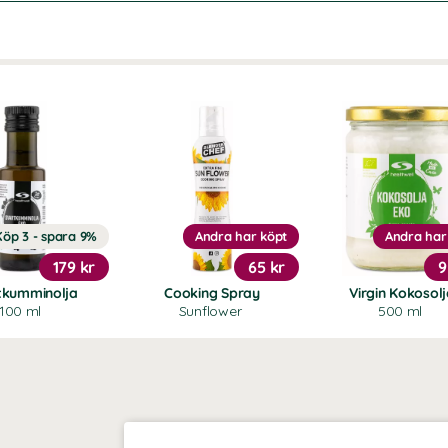
Köp 3 - spara 9%
Andra har köpt
Andra har
179 kr
65 kr
9
tkumminolja
Cooking Spray
Virgin Kokosol
100 ml
Sunflower
500 ml