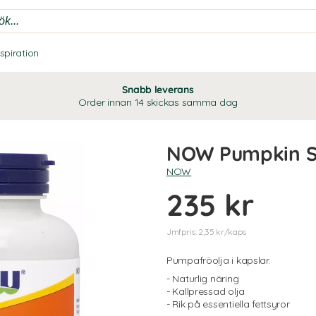
nspiration
Snabb leverans
Order innan 14 skickas samma dag
NOW Pumpkin S
NOW
235 kr
Jmfpris: 2,35 kr/kaps
Pumpafröolja i kapslar.
- Naturlig näring
- Kallpressad olja
- Rik på essentiella fettsyror