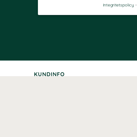
Integritetspolicy
KUNDINFO
Leverans
Betalning
Returer
Köpvillkor
Kundklubb
Studentrabatt
Seniorrabatt
Kontaktuppgifter Läkemedelsverket