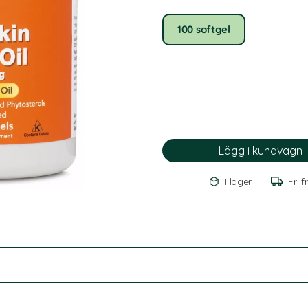
100 softgel
I lager
Fri f