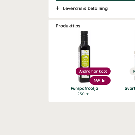
Leverans & betalning
Produkttips
Andra har köpt
165 kr
Pumpafröolja
Svar
250 ml