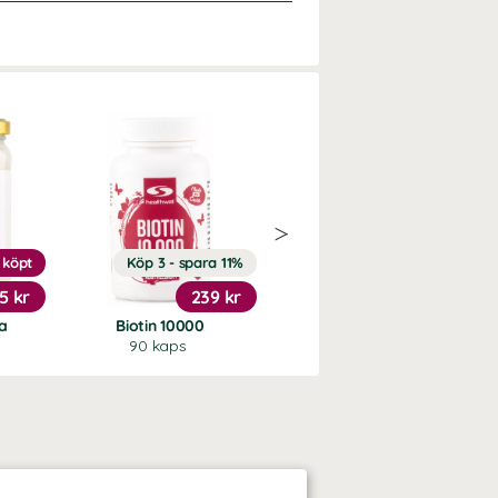
 köpt
Köp 3 - spara 11%
Köp 3 - spara 11%
5 kr
239 kr
239 kr
ja
Biotin 10000
Vitamin D3 5000 +K2
90 kaps
90 kaps