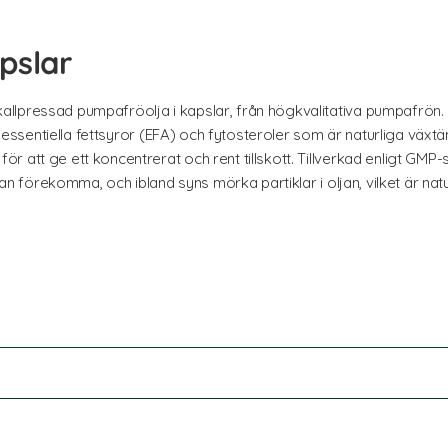
pslar
lpressad pumpafröolja i kapslar, från högkvalitativa pumpafrön. F
på essentiella fettsyror (EFA) och fytosteroler som är naturliga växtä
 att ge ett koncentrerat och rent tillskott. Tillverkad enligt GMP-
kan förekomma, och ibland syns mörka partiklar i oljan, vilket är natu