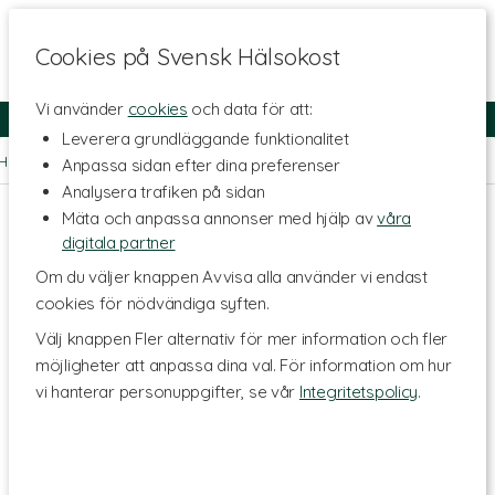
Cookies på Svensk Hälsokost
Vi använder
cookies
och data för att:
Fri frakt
Snabb leverans
Kundklubb
Leverera grundläggande funktionalitet
Hem
>
Kosttillskott - Ämnen
>
Omega-fettsyror
>
Omega-3
Anpassa sidan efter dina preferenser
Analysera trafiken på sidan
Mäta och anpassa annonser med hjälp av
våra
digitala partner
Om du väljer knappen Avvisa alla använder vi endast
cookies för nödvändiga syften.
Välj knappen Fler alternativ för mer information och fler
möjligheter att anpassa dina val. För information om hur
vi hanterar personuppgifter, se vår
Integritetspolicy
.