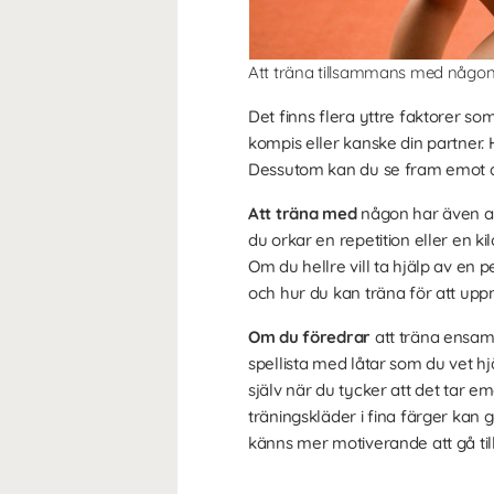
Att träna tillsammans med någon 
Det finns flera yttre faktorer so
kompis eller kanske din partner.
Dessutom kan du se fram emot at
Att träna med
någon har även an
du orkar en repetition eller en ki
Om du hellre vill ta hjälp av en p
och hur du kan träna för att uppn
Om du föredrar
att träna ensam 
spellista med låtar som du vet hjä
själv när du tycker att det tar e
träningskläder i fina färger kan 
känns mer motiverande att gå ti