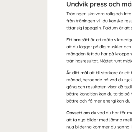
Undvik press och mät
Träningen ska vara rolig och inte 
från träningen vill du kanske resu
tittar sig i spegeln. Faktum är a
Ett bra sätt
är att mäta viktnedgå
att du lägger på dig muskler och
mängden fett du har på kroppen m
träningsresultat. Måttet runt mi
Är ditt mål
att bli starkare är et
månad, beroende på vad du tycker
gång och resultaten visar då tydlig
bättre kondition kan du ta tid på 
bättre och få mer energi kan du 
Oavsett om du
vad du har för mål
att ta nya bilder med jämna mell
nya bilderna kommer du sannolikt a