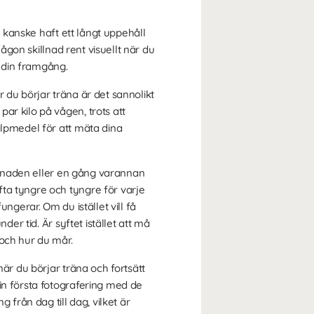
r kanske haft ett långt uppehåll
någon skillnad rent visuellt när du
a din framgång.
 du börjar träna är det sannolikt
ar kilo på vågen, trots att
älpmedel för att mäta dina
 månaden eller en gång varannan
ta tyngre och tyngre för varje
fungerar. Om du istället vill få
der tid. Är syftet istället att må
 och hur du mår.
när du börjar träna och fortsätt
in första fotografering med de
 från dag till dag, vilket är