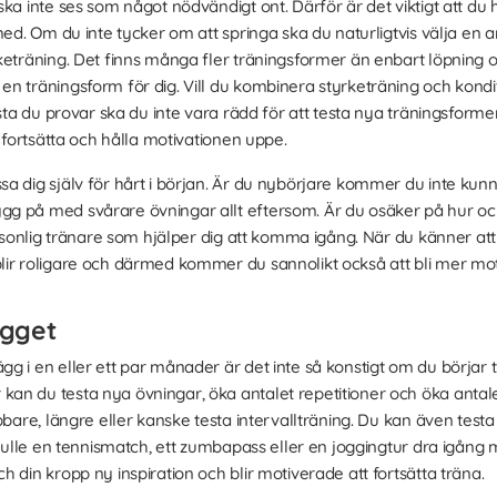
ska inte ses som något nödvändigt ont. Därför är det viktigt att du
 med. Om du inte tycker om att springa ska du naturligtvis välja 
keträning. Det finns många fler träningsformer än enbart löpning
n träningsform för dig. Vill du kombinera styrketräning och kondit
sta du provar ska du inte vara rädd för att testa nya träningsformer.
a fortsätta och hålla motivationen uppe.
sa dig själv för hårt i början. Är du nybörjare kommer du inte kunn
g på med svårare övningar allt eftersom. Är du osäker på hur o
ersonlig tränare som hjälper dig att komma igång. När du känner at
ir roligare och därmed kommer du sannolikt också att bli mer moti
ägget
 i en eller ett par månader är det inte så konstigt om du börjar t
n du testa nya övningar, öka antalet repetitioner och öka antalet 
bbare, längre eller kanske testa intervallträning. Du kan även tes
skulle en tennismatch, ett zumbapass eller en joggingtur dra igång
 din kropp ny inspiration och blir motiverade att fortsätta träna.