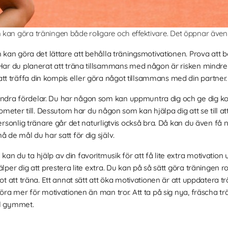
kan göra träningen både roligare och effektivare.
Det öppnar även 
m kan göra det lättare att behålla träningsmotivationen. Prova att 
 Har du planerat att träna tillsammans med någon är risken mindre
t träffa din kompis eller göra något tillsammans med din partner.
dra fördelar. Du har någon som kan uppmuntra dig och ge dig k
lometer till. Dessutom har du någon som kan hjälpa dig att se till at
ersonlig tränare går det naturligtvis också bra. Då kan du även få nya
å de mål du har satt för dig själv.
kan du ta hjälp av din favoritmusik för att få lite extra motivation
lper dig att prestera lite extra. Du kan på så sätt göra träningen r
mot att träna. Ett annat sätt att öka motivationen är att uppdatera 
göra mer för motivationen än man tror. Att ta på sig nya, fräscha t
ll gymmet.