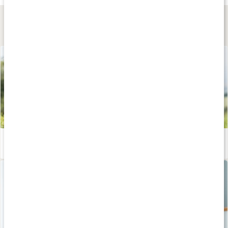
Lär dig mer
Calisthenics för nybörjare - bli stark med kroppsviktsträning
Läs artikel