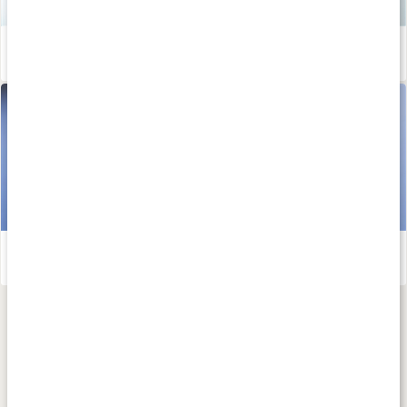
Så skapar du hälsosamma vanor som håller
Läs artikel
Kom igång med träningen - Sofia Ståhls tips!
Läs artikel