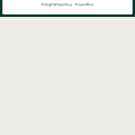
Integritetspolicy
-
Köpvillkor
KONTAKT
Kontaktformulär
TELEFON
0220601040