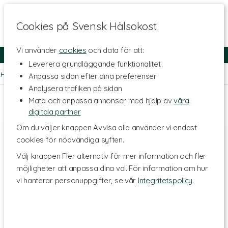
Cookies på Svensk Hälsokost
Vi använder
cookies
och data för att:
Fri frakt
Snabb leverans
Kundklubb
Leverera grundläggande funktionalitet
Hem
>
Livsstil & Träning
>
Träningsredskap
>
Styrketräning
Anpassa sidan efter dina preferenser
Analysera trafiken på sidan
Mäta och anpassa annonser med hjälp av
våra
digitala partner
Om du väljer knappen Avvisa alla använder vi endast
cookies för nödvändiga syften.
Välj knappen Fler alternativ för mer information och fler
möjligheter att anpassa dina val. För information om hur
vi hanterar personuppgifter, se vår
Integritetspolicy
.