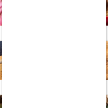
Superdrycken rödbetsjuice - vad innehåller det?
Läs artikel
Hälsosamma grötwraps - recept av Kalorismart
Läs artikel