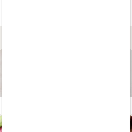
55 kr
115 kr
95 kr
Biotta Rödbetsjuice
Rödbetspulver
Nyponpulver EK
500 ml
200 g
200 g
Lär dig mer
Våra kapslar och tabletter
Läs artikel