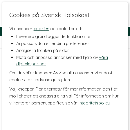
Cookies på Svensk Hälsokost
Vi använder
cookies
och data för att:
Fri frakt
Snabb leverans
Kundklubb
Leverera grundläggande funktionalitet
Hem
>
Livsmedel
>
Greens & Superfoodpulver
Anpassa sidan efter dina preferenser
Analysera trafiken på sidan
Mäta och anpassa annonser med hjälp av
våra
digitala partner
Om du väljer knappen Avvisa alla använder vi endast
cookies för nödvändiga syften.
Välj knappen Fler alternativ för mer information och fler
möjligheter att anpassa dina val. För information om hur
vi hanterar personuppgifter, se vår
Integritetspolicy
.