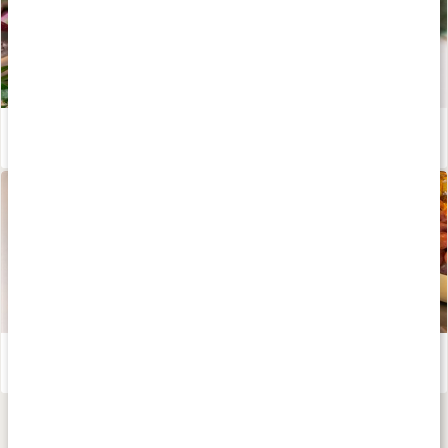
Rödbetssmoothie med ingefära
Läs artikel
Vegansk rödbetssill
Läs artikel