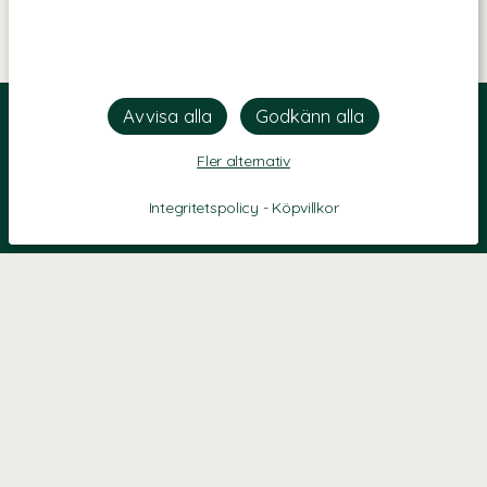
Fler alternativ
Integritetspolicy
-
Köpvillkor