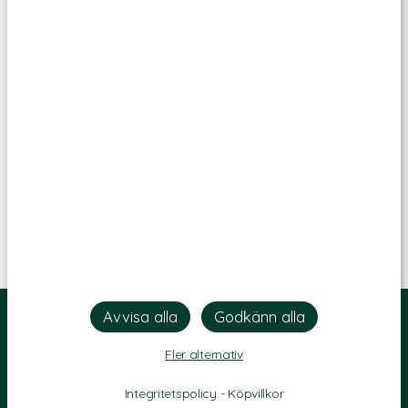
Fler alternativ
Integritetspolicy
-
Köpvillkor