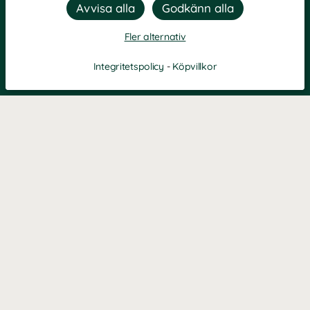
Fler alternativ
Integritetspolicy
-
Köpvillkor
KONTAKT
Kontaktformulär