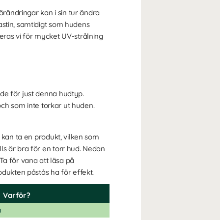
rändringar kan i sin tur ändra
astin, samtidigt som hudens
eras vi för mycket UV-strålning
de för just denna hudtyp.
 och som inte torkar ut huden.
a kan ta en produkt, vilken som
ls är bra för en torr hud. Nedan
 för vana att läsa på
odukten påstås ha för effekt.
Varför?
m