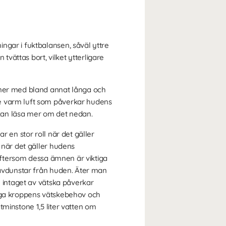
ngar i fuktbalansen, såväl yttre
vättas bort, vilket ytterligare
tiner med bland annat långa och
ve varm luft som påverkar hudens
u kan läsa mer om det nedan.
r en stor roll när det gäller
 när det gäller hudens
 eftersom dessa ämnen är viktiga
 avdunstar från huden. Äter man
n intaget av vätska påverkar
riga kroppens vätskebehov och
tminstone 1,5 liter vatten om