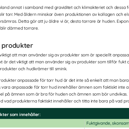
land annat i samband med graviditet och klimakteriet och dessa fö
lir torr. Med åldern minskar även produktionen av kollagen och el
ämras. Detta gör att ju äldre vi är, desto torrare är huden. Expon
lir därmed torrare.
 produkter
iktigt att man använder sig av produkter som är speciellt anpassa
kt är det viktigt att man använder sig av produkter som tillför fukt
produkter och hudkrämer till smink.
produkter anpassade för torr hud är det inte så enkelt att man bar
vara anpassade för torr hud innehåller ämnen som faktiskt inte al
el på ämnen som är bra för huden och ämnen som bör undvikas. Ta
 vad produkterna faktiskt innehåller och titta inte bara på vad pr
kter som innehåller:
Fuktgivande, skonsa