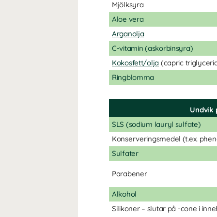
Mjölksyra
Aloe vera
Arganolja
C-vitamin (askorbinsyra)
Kokosfett/olja
(capric triglyceri
Ringblomma
Undvik 
SLS (sodium lauryl sulfate)
Konserveringsmedel (t.ex. phen
Sulfater
Parabener
Alkohol
Silikoner – slutar på -cone i inn