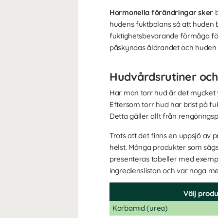
Hormonella förändringar sker
b
hudens fuktbalans så att huden b
fuktighetsbevarande förmåga förs
påskyndas åldrandet och huden b
Hudvårdsrutiner och
Har man torr hud är det mycket v
Eftersom torr hud har brist på fu
Detta gäller allt från rengörings
Trots att det finns en uppsjö av 
helst. Många produkter som sägs 
presenteras tabeller med exemp
ingredienslistan och var noga med
Välj produ
Karbamid (urea)