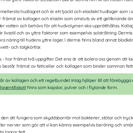
t mellersta hudlagret och är ett tjockt och elastiskt hudlager som i s
r främst av kollagen och elastin som omsluts av ett gelliknande 
er vatten och behövs för att hudvolymen ska upprätthållas. Kolla
 livsstil och av yttre faktorer som exempelvis solstrålning. Dermi
öra näring till hudens yttre lager. I dermis finns bland annat blodkärl
ett- och talgkörtlar.
s - har främst två uppgifter. Det ena är att isolera oss genom att la
 består främst av fettceller och kollagen som binder samman fett
r av kollagen och ett regelbundet intag hjälper till att förebygga
lagentillskott
finns som kapslar, pulver och i flytande form.
 den att fungera som skyddsbarriär mot bakterier, stötar och tryc
ler nerver som gör att vi kan känna exempelvis beröring och sm
s lagrar fett.