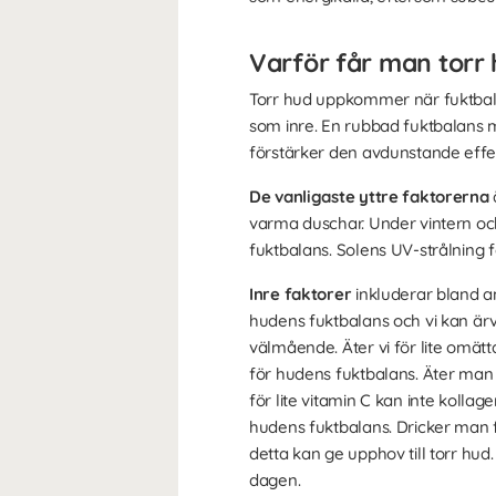
Varför får man torr
Torr hud uppkommer när fuktbalan
som inre. En rubbad fuktbalans m
förstärker den avdunstande effe
De vanligaste yttre faktorerna
varma duschar. Under vintern oc
fuktbalans. Solens UV-strålning f
Inre faktorer
inkluderar bland an
hudens fuktbalans och vi kan ärv
välmående. Äter vi för lite omätt
för hudens fuktbalans. Äter man 
för lite vitamin C kan inte kolla
hudens fuktbalans. Dricker man f
detta kan ge upphov till torr hu
dagen.