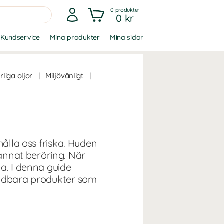
0
produkter
0 kr
Kundservice
Mina produkter
Mina sidor
rliga oljor
|
Miljövänligt
|
hålla oss friska. Huden
annat beröring. När
a. I denna guide
vändbara produkter som