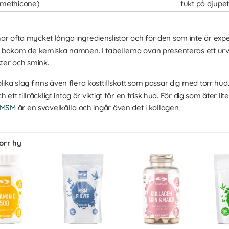
omethicone)
fukt på djupe
ar ofta mycket långa ingredienslistor och för den som inte är expert
 bakom de kemiska namnen. I tabellerna ovan presenteras ett urv
ter och smink.
ka slag finns även flera kosttillskott som passar dig med torr hud
ett tillräckligt intag är viktigt för en frisk hud. För dig som äter li
MSM
är en svavelkälla och ingår även det i kollagen.
torr hy