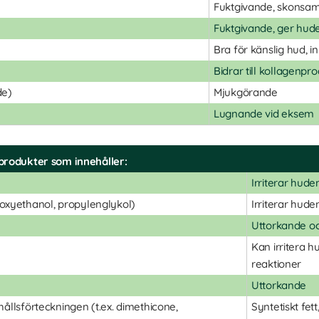
Fuktgivande, skonsa
Fuktgivande, ger hud
Bra för känslig hud, i
Bidrar till kollagenpr
de)
Mjukgörande
Lugnande vid eksem
produkter som innehåller:
Irriterar hude
oxyethanol, propylenglykol)
Irriterar hude
Uttorkande oc
Kan irritera h
reaktioner
Uttorkande
ehållsförteckningen (t.ex. dimethicone,
Syntetiskt fett