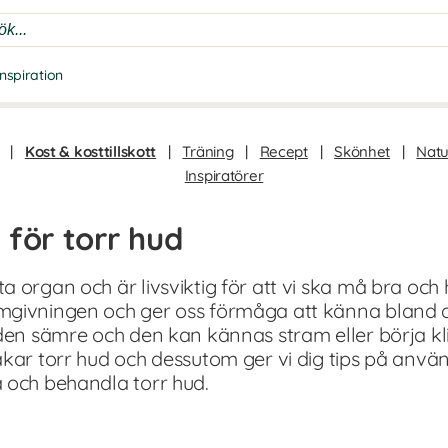
Inspiration
|
Kost & kosttillskott
|
Träning
|
Recept
|
Skönhet
|
Natu
Inspiratörer
 för torr hud
 organ och är livsviktig för att vi ska må bra och 
mgivningen och ger oss förmåga att känna bland 
 den sämre och den kan kännas stram eller börja kli
akar torr hud och dessutom ger vi dig tips på an
 och behandla torr hud.