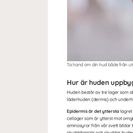
Ta hand om din hud både från utsi
Hur är huden uppby
Huden består av tre lager som al
läderhuden (dermis) och underhu
Epidermis är det yttersta
lagret 
cellager som är ytterst mot omgiv
aminosyror från vår svett bildar
skyddsbarriär och skyddar huden m