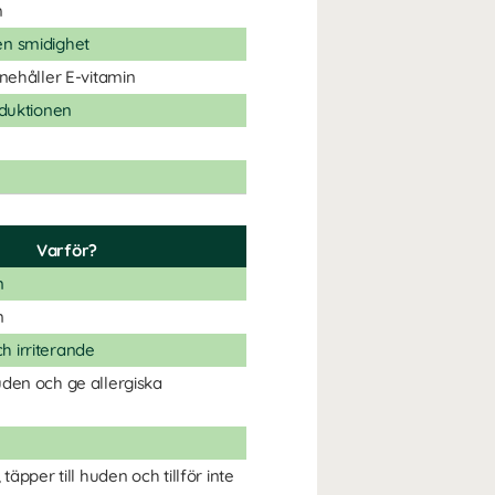
m
en smidighet
nnehåller E-vitamin
oduktionen
Varför?
n
n
h irriterande
uden och ge allergiska
, täpper till huden och tillför inte