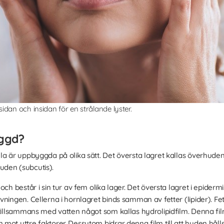
dan och insidan för en strålande lyster.
ggd?
la är uppbyggda på olika sätt. Det översta lagret kallas överhuden
den (subcutis).
och består i sin tur av fem olika lager. Det översta lagret i epiderm
ningen. Cellerna i hornlagret binds samman av fetter (lipider). Fet
 tillsammans med vatten något som kallas hydrolipidfilm. Denna f
ot yttre faktorer. Dessutom bidrar denna film till att huden hålls