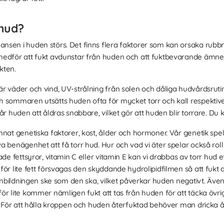
 hud?
sen i huden störs. Det finns flera faktorer som kan orsaka rubbni
edför att fukt avdunstar från huden och att fuktbevarande ämnen t
kten.
är väder och vind, UV-strålning från solen och dåliga hudvårdsru
h sommaren utsätts huden ofta för mycket torr och kall respekti
år huden att åldras snabbare, vilket gör att huden blir torrare. D
nat genetiska faktorer, kost, ålder och hormoner. Vår genetik spela
a benägenhet att få torr hud. Hur och vad vi äter spelar också roll
ade fettsyror, vitamin C eller vitamin E kan vi drabbas av torr hud
för lite fett försvagas den skyddande hydrolipidfilmen så att fukt
genbildningen ske som den ska, vilket påverkar huden negativt. Äve
ör lite kommer nämligen fukt att tas från huden för att täcka öv
d. För att hålla kroppen och huden återfuktad behöver man dricka å