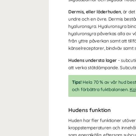
Dermis, eller läderhuden
, är de
undre och en övre. Dermis bestå
hyaluronsyra. Hyaluronsyra bind
hyaluronsyra påverkas alla av vår
från yttre påverkan samt att tillf
känselreceptorer, bindväv samt sv
Hudens understa lager
- subcuti
att verka stötdämpande. Subcutis
Tips!
Hela 70 % av vår hud bestå
och förbättra fuktbalansen.
Kol
Hudens funktion
Huden har fler funktioner utöver
kroppstemperaturen och innehål
som energikälla, eftersom subcuti