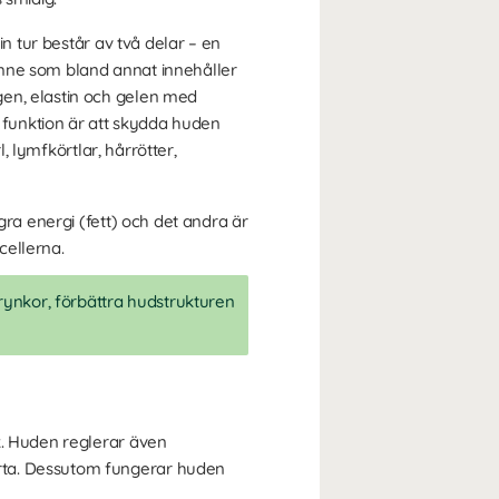
in tur består av två delar – en
ämne som bland annat innehåller
gen, elastin och gelen med
s funktion är att skydda huden
, lymfkörtlar, hårrötter,
gra energi (fett) och det andra är
cellerna.
 rynkor, förbättra hudstrukturen
k. Huden reglerar även
ärta. Dessutom fungerar huden