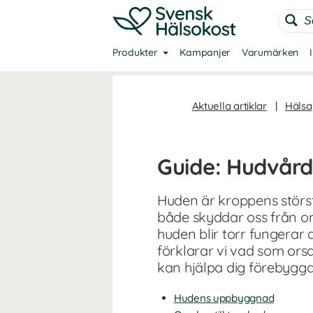
Produkter
Kampanjer
Varumärken
Aktuella artiklar
|
Hälsa
Guide: Hudvård
Huden är kroppens största
både skyddar oss från o
huden blir torr fungerar
förklarar vi vad som ors
kan hjälpa dig förebygga
Hudens uppbyggnad