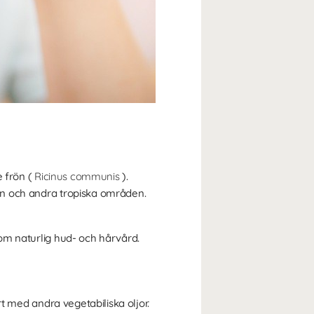
e frön (
Ricinus communis
).
dien och andra tropiska områden.
inom naturlig hud- och hårvård.
ört med andra vegetabiliska oljor.