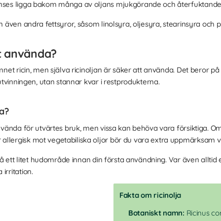
 anses ligga bakom många av oljans mjukgörande och återfuktand
an även andra fettsyror, såsom linolsyra, oljesyra, stearinsyra och p
tt använda?
net ricin, men själva ricinoljan är säker att använda. Det beror på at
 utvinningen, utan stannar kvar i restprodukterna.
ja?
använda för utvärtes bruk, men vissa kan behöva vara försiktiga. Om
allergisk mot vegetabiliska oljor bör du vara extra uppmärksam v
 på ett litet hudområde innan din första användning. Var även alltid e
irritation.
Fakta om ricinolja
Botaniskt namn:
Ricinus c