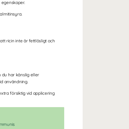
e egenskaper.
almitinsyra.
t ricin inte är fettlösligt och
 du har känslig eller
id användning.
xtra försiktig vid applicering
ommunis