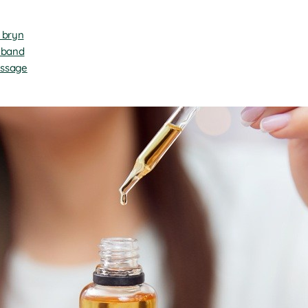
h bryn
elband
assage