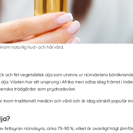
 inom naturlig hud- och hårvård.
 tjock och fet vegetabilisk olja som utvinns ur ricinväxtens bönliknand
olja. Växten har sitt ursprung i Afrika men odlas idag främst i In
venska trädgårdar som prydnadsväxt.
 år inom traditionell medicin och vård och är idag särskilt populär 
lja?
 av fettsyran ricinolsyra, cirka 75–90 %, vilket är ovanligt högt jämf