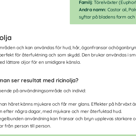
Familj:
Törelväxter (Euphor
Andra namn:
Castor oil, Pal
syftar på bladens form och
olja
områden och kan användas för hud, hår, ögonfransar ochögonbryn.
n perfekt för återfuktning och som skydd. Den brukar användas i 
ed lättare oljor för en smidigare känsla.
 man ser resultat med ricinolja?
eroende på användningsområde och individ:
nan håret känns mjukare och får mer glans. Effekter på hårväxt är 
an efter några dagar, med mjukare och mer återfuktad hud.
regelbunden användning kan fransar och bryn upplevas starkare 
r från person till person.