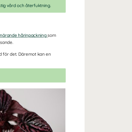
tig vård och återfuktning.
närande hårinpackning
som
nsande.
d för det. Däremot kan en