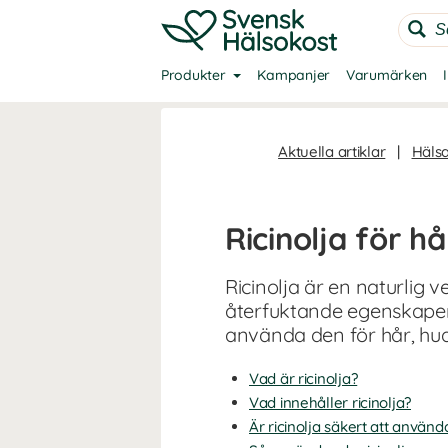
Produkter
Kampanjer
Varumärken
Aktuella artiklar
|
Häls
Ricinolja för h
Ricinolja är en naturlig 
återfuktande egenskaper 
använda den för hår, hud
Vad är ricinolja?
Vad innehåller ricinolja?
Är ricinolja säkert att använd