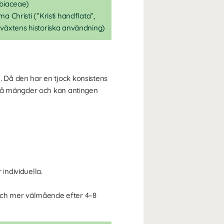
biaceae)
ma Christi (”Kristi handflata”,
 växtens historiska användning)
 Då den har en tjock konsistens
små mängder och kan antingen
individuella.
och mer välmående efter 4–8