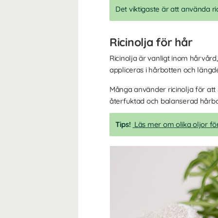
Det viktigaste är att använda r
Ricinolja för hår
Ricinolja är vanligt inom hårvård, 
appliceras i hårbotten och läng
Många använder ricinolja för att
återfuktad och balanserad hårbotte
Tips!
Läs mer om olika oljor f