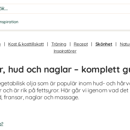
Inspiration
a
|
Kost & kosttillskott
|
Träning
|
Recept
|
Skönhet
|
Natur
Inspiratörer
år, hud och naglar – komplett g
vegetabilisk olja som är populär inom hud- och hårv
och är rik på fettsyror. Här går vi igenom vad det
, fransar, naglar och massage.
a?