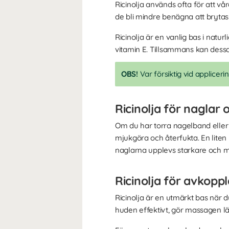
Ricinolja används ofta för att v
de bli mindre benägna att brytas 
Ricinolja är en vanlig bas i naturl
vitamin E. Tillsammans kan dessa 
OBS!
Var försiktig vid applicer
Ricinolja för naglar
Om du har torra nagelband eller sk
mjukgöra och återfukta. En lite
naglarna upplevs starkare och 
Ricinolja för avkop
Ricinolja är en utmärkt bas när du
huden effektivt, gör massagen lät