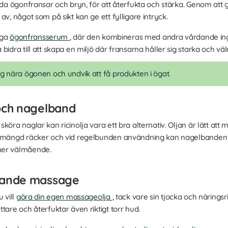
årda ögonfransar och bryn, för att återfukta och stärka. Genom att
av, något som på sikt kan ge ett fylligare intryck.
iga
ögonfransserum
, där den kombineras med andra vårdande in
bidra till att skapa en miljö där fransarna håller sig starka och v
ing nära ögonen och undvik att få produkten i ögat.
 och nagelband
öra naglar kan ricinolja vara ett bra alternativ. Oljan är lätt att ma
n mängd räcker och vid regelbunden användning kan nagelbanden 
mer välmående.
plande massage
 vill
göra din egen massageolja
, tack vare sin tjocka och närings
tare och återfuktar även riktigt torr hud.