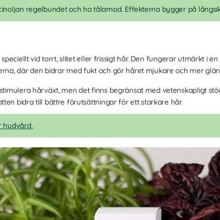
icinoljan regelbundet och ha tålamod. Effekterna bygger på långsik
speciellt vid torrt, slitet eller frissigt hår. Den fungerar utmärkt i en
derna, där den bidrar med fukt och gör håret mjukare och mer glä
 stimulera hårväxt, men det finns begränsat med vetenskapligt stö
n bidra till bättre förutsättningar för ett starkare hår.
ör hudvård
.