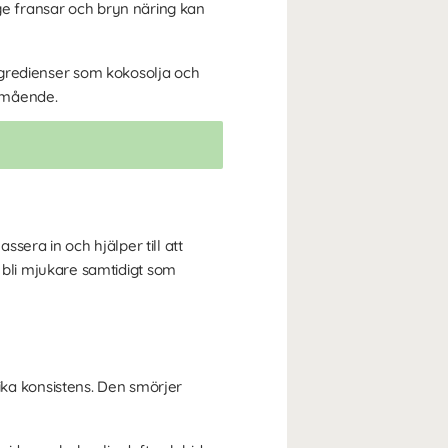
 ge fransar och bryn näring kan
gredienser som kokosolja och
älmående.
ssera in och hjälper till att
bli mjukare samtidigt som
rika konsistens. Den smörjer