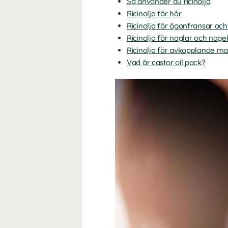
Så använder du ricinolja
Ricinolja för hår
Ricinolja för ögonfransar oc
Ricinolja för naglar och nag
Ricinolja för avkopplande m
Vad är castor oil pack?