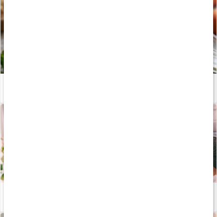
Benbuljong: 5 anledningar att testa hälsotrenden
Läs artikel
Lär dig allt om aminosyror
Läs artikel