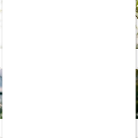
Iskaffe med kollagen
Läs artikel
Näringsboostad sommardrink – recept av Johanna Hector
Läs artikel