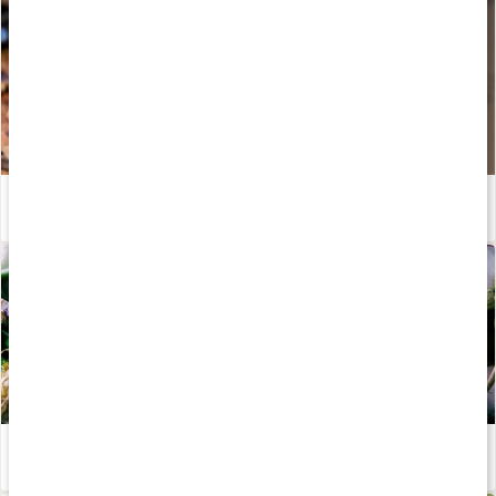
Ketovänligt bröd med kollagen
Läs artikel
Ta hand om din hud från insidan och ut
Läs artikel