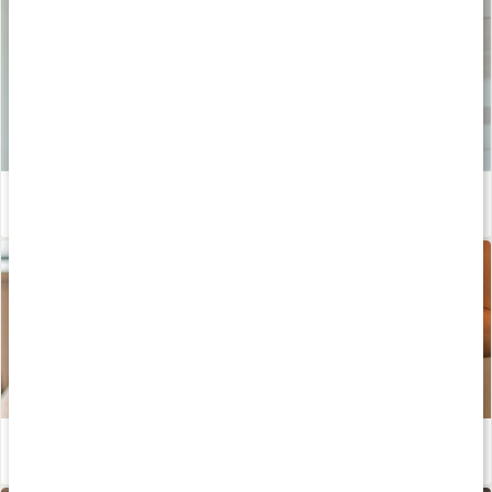
Kollagengodis – recept av Susanna Jungblom
Läs artikel
Grön Power Smoothie med kollagen och protein
Läs artikel