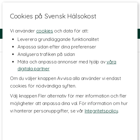
Cookies på Svensk Hälsokost
Vi använder
cookies
och data för att:
Fri frakt
Snabb leverans
Kundklubb
Leverera grundläggande funktionalitet
Hem
>
Kosttillskott - Ämnen
>
Kollagen
>
Bovint Kollagen
Anpassa sidan efter dina preferenser
Analysera trafiken på sidan
Mäta och anpassa annonser med hjälp av
våra
digitala partner
Om du väljer knappen Avvisa alla använder vi endast
cookies för nödvändiga syften.
Välj knappen Fler alternativ för mer information och fler
möjligheter att anpassa dina val. För information om hur
vi hanterar personuppgifter, se vår
Integritetspolicy
.