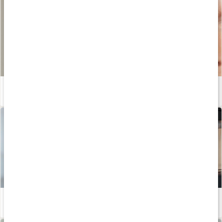
Guide: Hudvård för mogen hud
Läs artikel
Susanna Jungbloms bästa anti-aging-tips!
Läs artikel