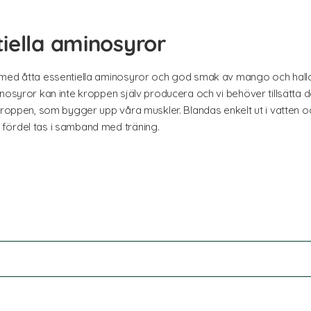
iella aminosyror
med åtta essentiella aminosyror och god smak av mango och hallon.
inosyror kan inte kroppen själv producera och vi behöver tillsät
 kroppen, som bygger upp våra muskler. Blandas enkelt ut i vatten 
fördel tas i samband med träning.