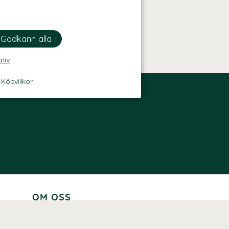
ativ
-
Köpvillkor
OM OSS
Lär känna oss
Vår historia