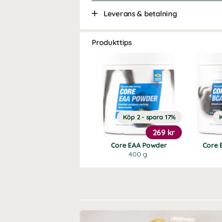
Leverans & betalning
Produkttips
Köp 2 - spara 17%
269 kr
Core EAA Powder
Core 
400 g