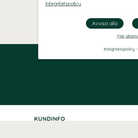
Integritetspolicy
.
Fler altern
Integritetspolicy
KUNDINFO
Leverans
Betalning