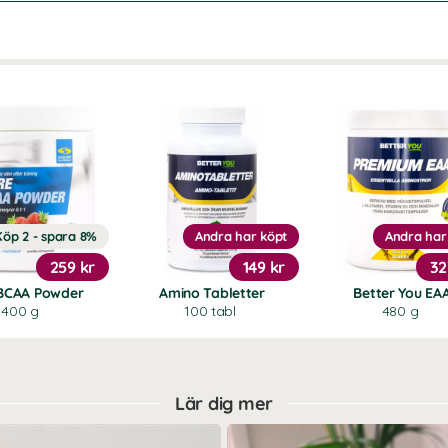
Köp 2 - spara 8%
Andra har köpt
Andra har
259 kr
149 kr
32
BCAA Powder
Amino Tabletter
Better You EA
400 g
100 tabl
480 g
Lär dig mer