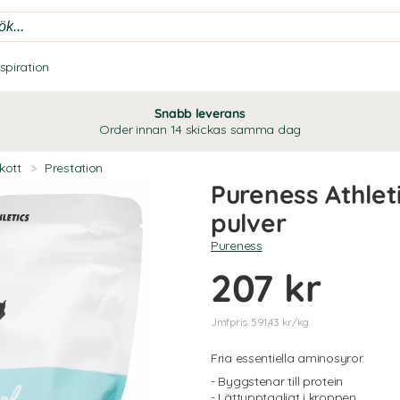
nspiration
Snabb leverans
Order innan 14 skickas samma dag
skott
>
Prestation
Pureness Athlet
pulver
Pureness
207 kr
Jmfpris: 591,43 kr/kg
Fria essentiella aminosyror.
- Byggstenar till protein
- Lättupptagligt i kroppen