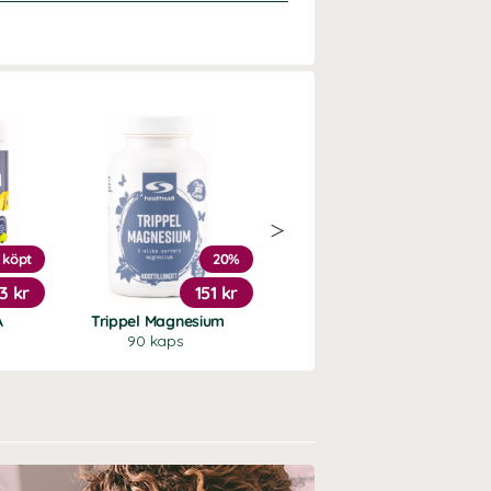
 köpt
20%
Köp 3 - spara 11%
3 kr
151 kr
169 kr
A
Trippel Magnesium
Magnesiumbisglycinat
90 kaps
90 kaps