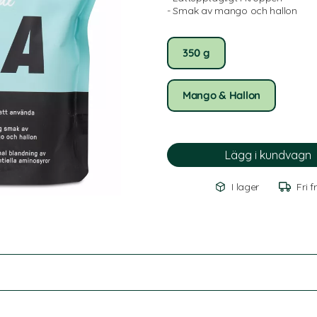
- Smak av mango och hallon
350 g
Mango & Hallon
I lager
Fri f