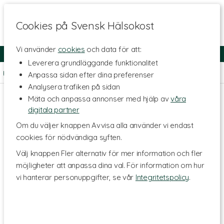
Cookies på Svensk Hälsokost
Vi använder
cookies
och data för att:
Fri frakt
Snabb leverans
Kundklubb
Leverera grundläggande funktionalitet
Hem
>
Livsmedel
>
Proteinpulver
>
Vassleprotein & Kasein
Anpassa sidan efter dina preferenser
Analysera trafiken på sidan
Mäta och anpassa annonser med hjälp av
våra
digitala partner
Om du väljer knappen Avvisa alla använder vi endast
cookies för nödvändiga syften.
Välj knappen Fler alternativ för mer information och fler
möjligheter att anpassa dina val. För information om hur
vi hanterar personuppgifter, se vår
Integritetspolicy
.