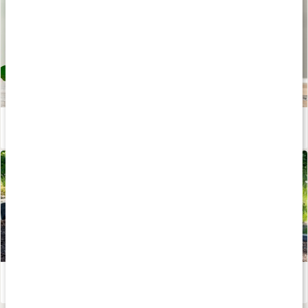
Iskaffe med protein
Läs artikel
Träningstips till utomhusgymmet
Läs artikel