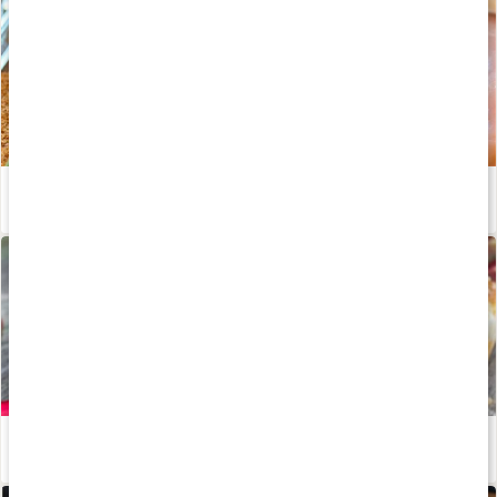
Stor guide: allt om protein
Läs artikel
Rabarbermuffins
Läs artikel