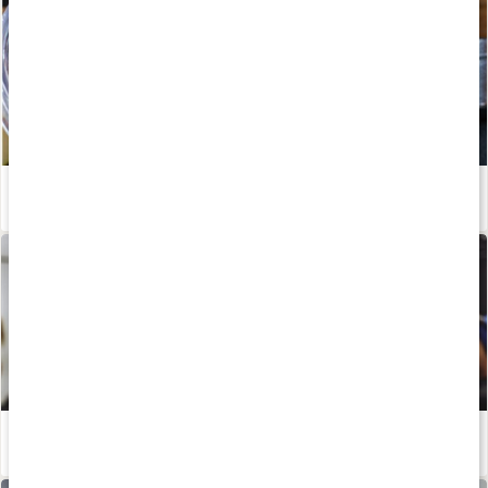
Stor guide: det här är vassleprotein
Läs artikel
Styrketräning för dig över 40: Därför är det viktigt
Läs artikel