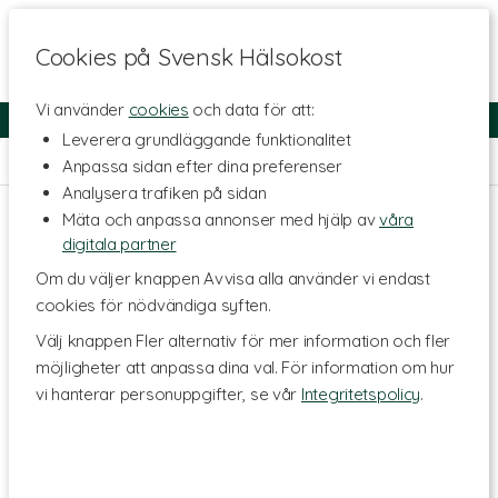
Cookies på Svensk Hälsokost
Vi använder
cookies
och data för att:
Fri frakt
Snabb leverans
Kundklubb
Leverera grundläggande funktionalitet
Hem
>
Kosttillskott - Ämnen
>
Vitaminer
>
Multivitaminer
Anpassa sidan efter dina preferenser
Analysera trafiken på sidan
Mäta och anpassa annonser med hjälp av
våra
digitala partner
Om du väljer knappen Avvisa alla använder vi endast
cookies för nödvändiga syften.
Välj knappen Fler alternativ för mer information och fler
möjligheter att anpassa dina val. För information om hur
vi hanterar personuppgifter, se vår
Integritetspolicy
.