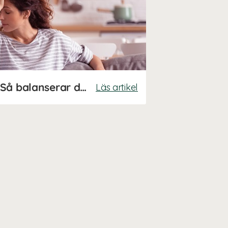
Hormonell obalans? Så balanserar du dina hormoner på naturlig väg
Läs artikel