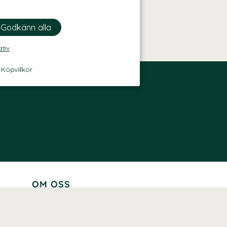
ativ
-
Köpvillkor
OM OSS
Lär känna oss
Vår historia
Våra varumärken