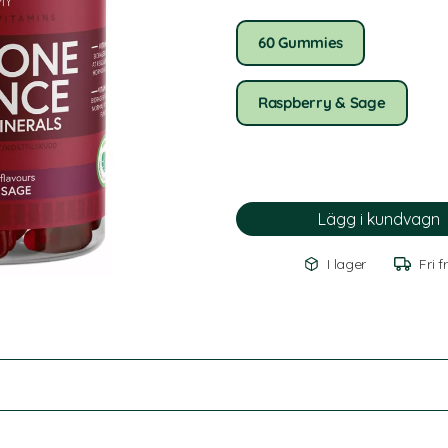
60 Gummies
Raspberry & Sage
I lager
Fri f