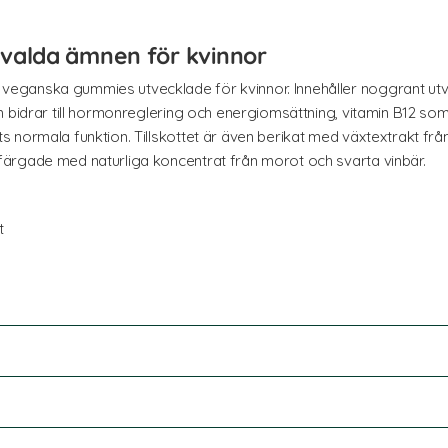
valda ämnen för kvinnor
ganska gummies utvecklade för kvinnor. Innehåller noggrant utva
 bidrar till hormonreglering och energiomsättning, vitamin B12 som b
 normala funktion. Tillskottet är även berikat med växtextrakt frå
ärgade med naturliga koncentrat från morot och svarta vinbär.
t