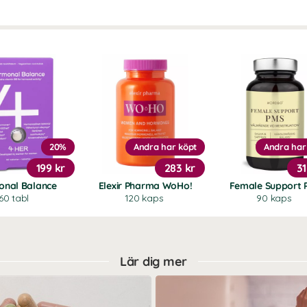
20%
Andra har köpt
Andra har
199 kr
283 kr
31
nal Balance
Elexir Pharma WoHo!
Female Support 
60 tabl
120 kaps
90 kaps
Lär dig mer