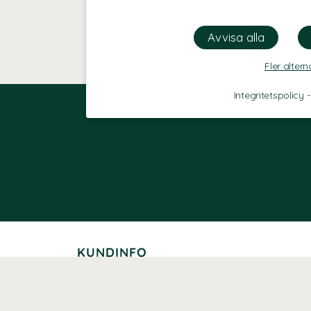
Fler altern
Integritetspolicy
KUNDINFO
Leverans
Betalning
Returer