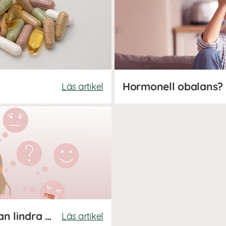
Läs artikel
Vad är PMS, och hur kan man lindra besvären?
Läs artikel