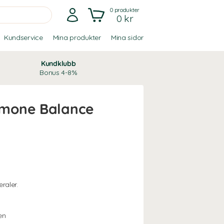
0
produkter
0 kr
Kundservice
Mina produkter
Mina sidor
Kundklubb
Bonus 4-8%
mone Balance
raler.
en