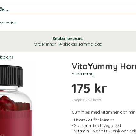
nspiration
Snabb leverans
Order innan 14 skickas samma dag
nbalans
VitaYummy Hor
VitaYummy
175 kr
Jmfpris: 2,92 kr/st
Gummies med vitaminer och mine
- Utvecklat för kvinnor
- Sockerfritt och veganskt
- Vitamin B6 och B12, zink och sel