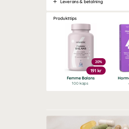
Leverans & betalning
Produkttips
20%
191 kr
Femme Balans
Hormo
100 kaps