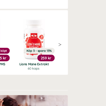
 köpt
Köp 3 - spara 13%
20%
5 kr
259 kr
151 kr
PMS
Lions Mane Extrakt
Trippel Magnesium
60 kaps
90 kaps