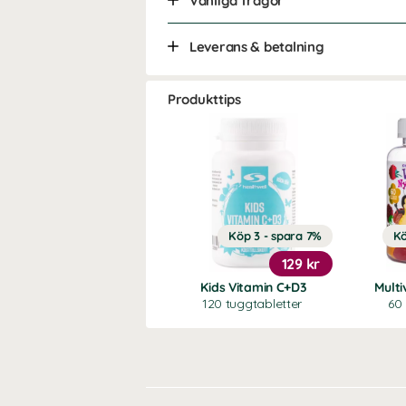
Vanliga frågor
Leverans & betalning
Produkttips
Köp 3 - spara 7%
Kö
129 kr
Kids Vitamin C+D3
Multi
120 tuggtabletter
60