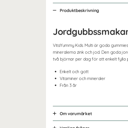
Produktbeskrivning
Jordgubbssmakan
VitaYummy Kids Multi är goda gummies i 
mineralerna zink och jod. Den goda j
två björnar per dag för att enkelt fylla 
Enkelt och gott
Vitaminer och mineraler
Från 3 år
Om varumärket