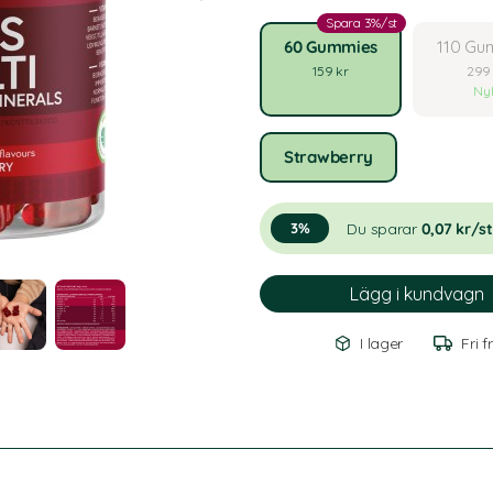
Spara 3%/st
60 Gummies
110 Gu
159 kr
299
Ny
Strawberry
Du sparar
0,07 kr/st
3%
I lager
Fri f