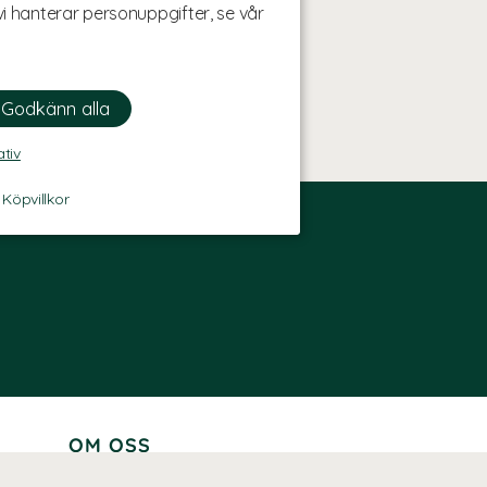
i hanterar personuppgifter, se vår
ativ
-
Köpvillkor
OM OSS
Lär känna oss