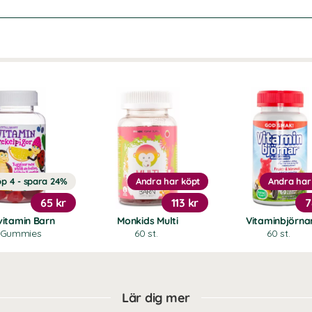
p 4 - spara 24%
Andra har köpt
Andra har
65 kr
113 kr
7
vitamin Barn
Monkids Multi
Vitaminbjörna
 Gummies
60 st.
60 st.
Lär dig mer