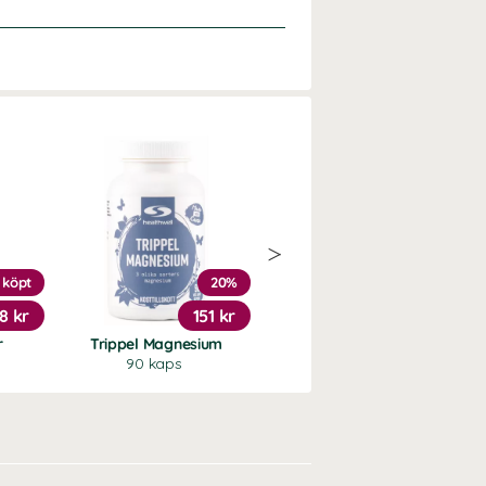
 köpt
20%
Köp 3 - spara 11%
8 kr
151 kr
239 kr
r
Trippel Magnesium
Vitamin D3 5000 +K2
90 kaps
90 kaps