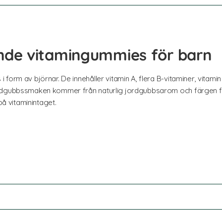
de vitamingummies för barn
form av björnar. De innehåller vitamin A, flera B-vitaminer, vitam
ordgubbssmaken kommer från naturlig jordgubbsarom och färgen fr
på vitaminintaget.