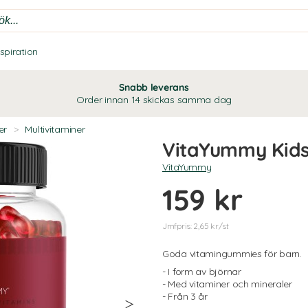
nspiration
Snabb leverans
Order innan 14 skickas samma dag
er
>
Multivitaminer
VitaYummy Kids
VitaYummy
159 kr
Jmfpris: 2,65 kr/st
Goda vitamingummies för barn.
- I form av björnar
- Med vitaminer och mineraler
- Från 3 år