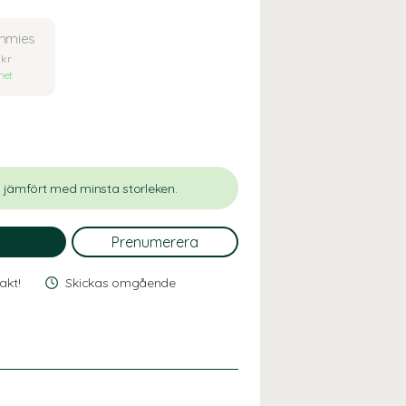
mmies
 kr
het
jämfört med minsta storleken.
rakt!
Skickas omgående