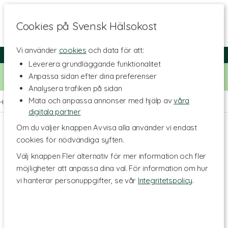
Cookies på Svensk Hälsokost
Vi använder
cookies
och data för att:
Fri frakt
Snabb leverans
Kundklubb
Leverera grundläggande funktionalitet
Bara idag! Handla för 500 kr i butiken och få 20% på alla
Anpassa sidan efter dina preferenser
Healthwell-vitaminer. Kod:
VITAMINER20
Analysera trafiken på sidan
Mäta och anpassa annonser med hjälp av
våra
Hem
>
Kosttillskott - Ämnen
>
Omega-fettsyror
>
Omega-3
digitala partner
Om du väljer knappen Avvisa alla använder vi endast
cookies för nödvändiga syften.
Välj knappen Fler alternativ för mer information och fler
möjligheter att anpassa dina val. För information om hur
vi hanterar personuppgifter, se vår
Integritetspolicy
.