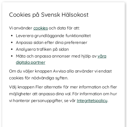
Cookies på Svensk Hälsokost
Vi använder
cookies
och data för att:
Aktuella artiklar
|
Hälsa
|
Kost & kosttillskott
|
Träning
Leverera grundläggande funktionalitet
|
Recept
|
Skönhet
|
Naturliga oljor
|
Miljövänligt
|
Anpassa sidan efter dina preferenser
Inspiratörer
Analysera trafiken på sidan
Mäta och anpassa annonser med hjälp av
våra
Läckande tarm - vad är det
digitala partner
Om du väljer knappen Avvisa alla använder vi endast
och vad kan du göra själv?
cookies för nödvändiga syften.
Välj knappen Fler alternativ för mer information och fler
Läckande tarm är ett tillstånd som innebär att
möjligheter att anpassa dina val. För information om hur
tarmen släpper igenom näringsämnen och gifter
vi hanterar personuppgifter, se vår
Integritetspolicy
.
som hamnar i blodomloppet. Det här kan påverka
kroppen negativt och bland annat leda till ökad
inflammation. Lär dig mer om läckande tarm här!