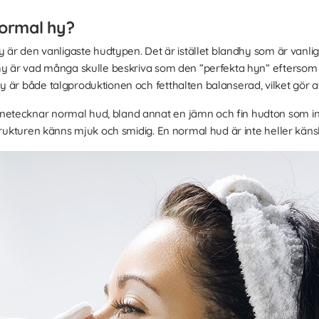
ormal hy?
y är den vanligaste hudtypen. Det är istället blandhy som är vanliga
hy är vad många skulle beskriva som den ”perfekta hyn” eftersom d
är både talgproduktionen och fetthalten balanserad, vilket gör att
etecknar normal hud, bland annat en jämn och fin hudton som inte
trukturen känns mjuk och smidig. En normal hud är inte heller käns