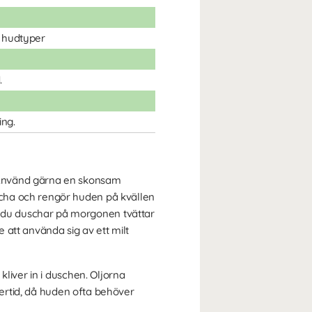
a hudtyper
.
ing.
 Använd gärna en skonsam
scha och rengör huden på kvällen
 du duschar på morgonen tvättar
 att använda sig av ett milt
liver in i duschen. Oljorna
tertid, då huden ofta behöver