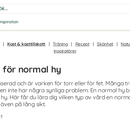
Inspiration
|
Kost & kosttillskott
|
Träning
|
Recept
|
Skönhet
|
Natu
Inspiratörer
 för normal hy
erad och är varken för torr eller för fet. Många t
en inte har några synliga problem. En normal hy 
t hy. Här får du lära dig vilken typ av vård en nor
n även på lång sikt.
?