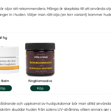
 är oljor att rekommendera. Många är skeptiska till att använda ol
ränger in i huden. Väljer man rätt olja (en torr variant) kommer hu
l hy
e Balm
Ringblomssalva
a åldrande och uppkomst av hudsjukdomar bör man alltid använda
kräm skyddar huden från solens UV-strålning, vilken annars ger up