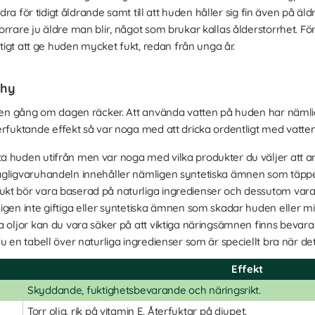
indra för tidigt åldrande samt till att huden håller sig fin även på ä
rrare ju äldre man blir, något som brukar kallas ålderstorrhet. För
ktigt att ge huden mycket fukt, redan från unga år.
 hy
, en gång om dagen räcker. Att använda vatten på huden har nämli
rfuktande effekt så var noga med att dricka ordentligt med vatten va
a huden utifrån men var noga med vilka produkter du väljer att 
agligvaruhandeln innehåller nämligen syntetiska ämnen som täppe
kt bör vara baserad på naturliga ingredienser och dessutom vara 
igen inte giftiga eller syntetiska ämnen som skadar huden eller mil
a oljor kan du vara säker på att viktiga näringsämnen finns bevara
u en tabell över naturliga ingredienser som är speciellt bra när de
Effekt
Skyddande, fuktighetsbevarande och näringsrikt.
Torr olja, rik på vitamin E. Återfuktar på djupet.