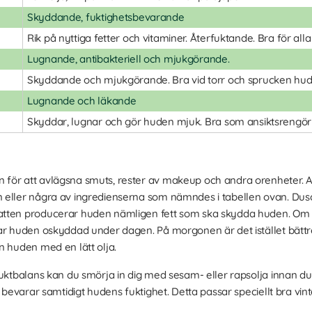
Skyddande, fuktighetsbevarande
Rik på nyttiga fetter och vitaminer. Återfuktande. Bra för all
Lugnande, antibakteriell och mjukgörande.
Skyddande och mjukgörande. Bra vid torr och sprucken hud
Lugnande och läkande
Skyddar, lugnar och gör huden mjuk. Bra som ansiktsrengör
 för att avlägsna smuts, rester av makeup och andra orenheter.
 eller några av ingredienserna som nämndes i tabellen ovan. Du
atten producerar huden nämligen fett som ska skydda huden. Om
ar huden oskyddad under dagen. På morgonen är det istället bättre
n huden med en lätt olja.
uktbalans kan du smörja in dig med sesam- eller rapsolja innan du k
n bevarar samtidigt hudens fuktighet. Detta passar speciellt bra vin