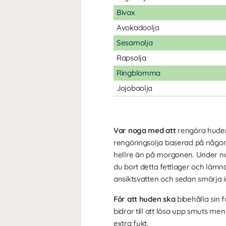
Bivax
Avokadoolja
Sesamolja
Rapsolja
Ringblomma
Jojobaolja
Var noga med att
rengöra huden
rengöringsolja baserad på någon
hellre än på morgonen. Under n
du bort detta fettlager och lämn
ansiktsvatten och sedan smörja i
För att huden ska
bibehålla sin f
bidrar till att lösa upp smuts me
extra fukt.