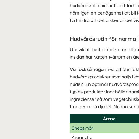
hudvårdsrutin bidrar till att förh
nämligen en benägenhet att bli to
förhindra att detta sker är det vi
Hudvårdsrutin för normal
Undvik att tvätta huden för ofta
insidan har vatten tvärtom en åte
Var också noga
med att återfukt
hudvårdsprodukter som säljs i d
huden. En optimal hudvårdsprodu
typ av produkter innehåller näml
ingredienser så som vegetabilisk
tränger in på djupet. Nedan ser d
Ämne
Sheasmör
Arganolja