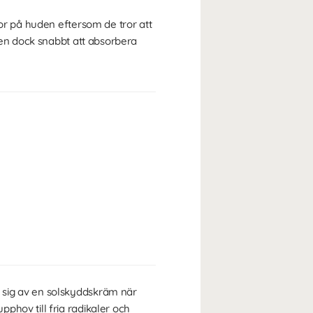
jor på huden eftersom de tror att
den dock snabbt att absorbera
 sig av en solskyddskräm när
phov till fria radikaler och