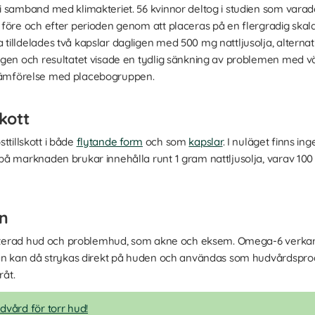
i samband med klimakteriet. 56 kvinnor deltog i studien som vara
före och efter perioden genom att placeras på en flergradig skal
illdelades två kapslar dagligen med 500 mg nattljusolja, alternati
igen och resultatet visade en tydlig sänkning av problemen med v
 i jämförelse med placebogruppen.
skott
sttillskott i både
flytande form
och som
kapslar
. I nuläget finns i
på marknaden brukar innehålla runt 1 gram nattljusolja, varav 100
en
irriterad hud och problemhud, som akne och eksem. Omega-6 verka
jan kan då strykas direkt på huden och användas som hudvårdspro
råt.
dvård för torr hud!