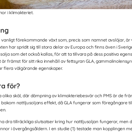
or i klimakteriet.
ung
 vanligt förekommande växt som, precis som namnet avslöjar, är vac
n har spridit sig till stora delar av Europa och finns även i Sverige
jusolja som det också kallas, för att ta tillvara på dess positiva ege
r främst för sitt rika innehåll av fettsyran GLA, gammalinolensy
ar flera välgörande egenskaper.
ra för?
a olika skäl, där dämpning av klimakteriebesvär och PMS är de främ
bakom nattljusoljans effekt, då GLA fungerar som föregångare ti
pen.
a dra tillräckliga slutsatser kring hur nattljusoljan fungerar, men
nnor i övergångsåldern. I en studie (1) testade man kopplingen mel