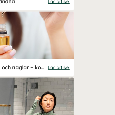
gandha
Läs artikel
Ricinolja för hår, hud och naglar – komplett guide
Läs artikel