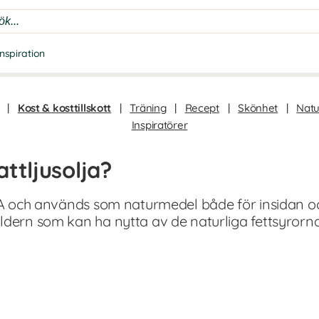
Inspiration
|
Kost & kosttillskott
|
Träning
|
Recept
|
Skönhet
|
Natu
Inspiratörer
ttljusolja?
GLA och används som naturmedel både för insidan oc
ldern som kan ha nytta av de naturliga fettsyrorn