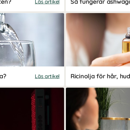
ten?
Så fungerar ashwa
Läs artikel
ta?
Läs artikel