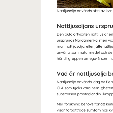
Nattljusolja används ofta av kvinn
Nattljusoljans urspr
Den gula örtväxten nattljus är en
ursprung i Nordamerika, men växte
man nattljusolja, eller jättenattl
använts som naturmedel och det ä
hör till gruppen omega-6, som h
Vad är nattljusolja b
Nattljusolja används idag av fler
GLA som tycks vara hemligheten 
substansen prostaglandin i krop
Mer forskning behövs för att kunn
visar förbättrade symtom hos kvi