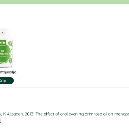
ttljusolja
, K Alizadeh. 2013.
The effect of oral evening primrose oil on menop
)