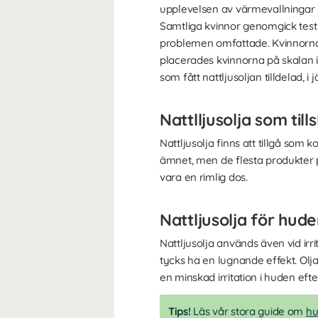
upplevelsen av värmevallningar 
Samtliga kvinnor genomgick test 
problemen omfattade. Kvinnorna t
placerades kvinnorna på skalan 
som fått nattljusoljan tilldelad,
Nattlljusolja som till
Nattljusolja finns att tillgå som ko
ämnet, men de flesta produkter 
vara en rimlig dos.
Nattljusolja för hud
Nattljusolja används även vid 
tycks ha en lugnande effekt. Ol
en minskad irritation i huden efte
Tips!
Läs vår stora guide om
hu