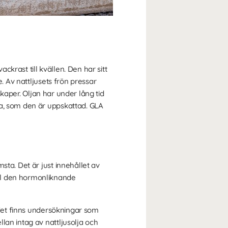
krast till kvällen. Den har sitt
. Av nattljusets frön pressar
nskaper. Oljan har under lång tid
ra, som den är uppskattad. GLA
sta. Det är just innehållet av
ll den hormonliknande
 det finns undersökningar som
lan intag av nattljusolja och