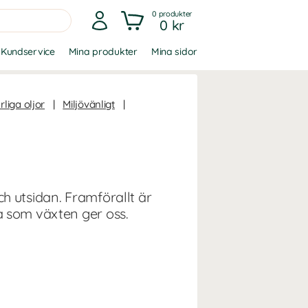
0
produkter
0 kr
Kundservice
Mina produkter
Mina sidor
rliga oljor
|
Miljövänligt
|
h utsidan. Framförallt är
a som växten ger oss.