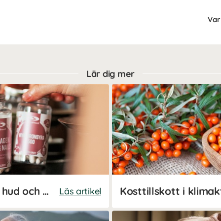
Var 
Lär dig mer
Guide: Kosttillskott för hår, hud och naglar
Kosttillskott i klimak
Läs artikel