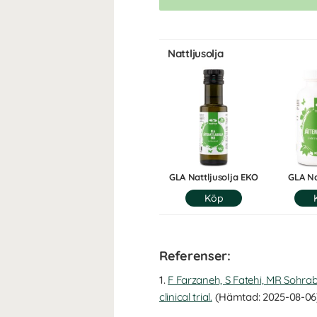
Nattljusolja
GLA Nattljusolja EKO
GLA Na
Referenser:
1.
F Farzaneh, S Fatehi, MR Sohrabi
clinical trial.
(Hämtad: 2025-08-06