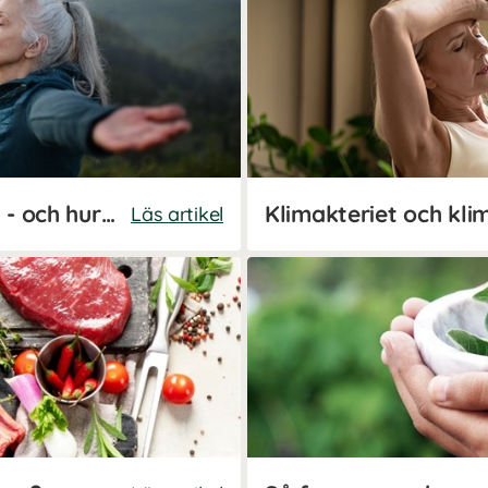
7 tecken på förklimakteriet - och hur du kan lindra symtomen
Klimakteriet och kli
Läs artikel