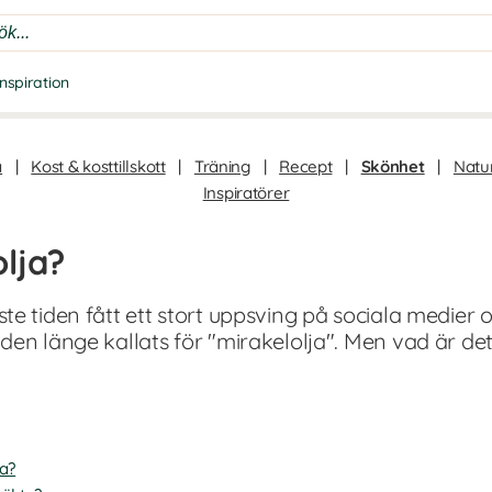
Inspiration
a
|
Kost & kosttillskott
|
Träning
|
Recept
|
Skönhet
|
Natur
Inspiratörer
lja?
te tiden fått ett stort uppsving på sociala medier
den länge kallats för "mirakelolja". Men vad är de
a?