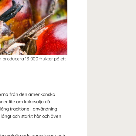
n producera 13 000 frukter på ett
tterna från den amerikanska
nner lite om kokosolja då
lång traditionell användning
långt och starkt hår och även
 sina välgörande egenskaper och