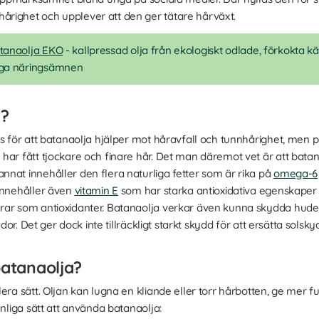
righet och upplever att den ger tätare hårväxt.
tanaolja EKO
- kallpressad olja från ekologiskt odlade, förkokta kär
iga näringsämnen
a?
is för att batanaolja hjälper mot håravfall och tunnhårighet, men p
har fått tjockare och finare hår. Det man däremot vet är att bat
nat innehåller den flera naturliga fetter som är rika på
omega-6
 innehåller även
vitamin E
som har starka antioxidativa egenskaper
erar som antioxidanter. Batanaolja verkar även kunna skydda hu
ador. Det ger dock inte tillräckligt starkt skydd för att ersätta sols
atanaolja?
era sätt. Oljan kan lugna en kliande eller torr hårbotten, ge mer f
anliga sätt att använda batanaolja: