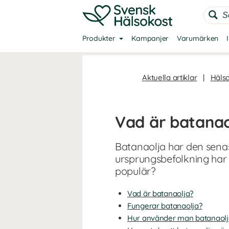
Produkter
Kampanjer
Varumärken
Aktuella artiklar
|
Häls
Vad är batanao
Batanaolja har den senas
ursprungsbefolkning har 
populär?
Vad är batanaolja?
Fungerar batanaolja?
Hur använder man batanaolj