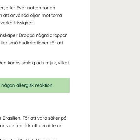
r, eller över natten för en
en att använda oljan mot torra
erka frissighet.
enskaper. Droppa några droppar
ler små hudirritationer för att
en känns smidig och mjuk, vilket
r någon allergisk reaktion.
Brasilien. För att vara säker på
ns det en risk att den inte är