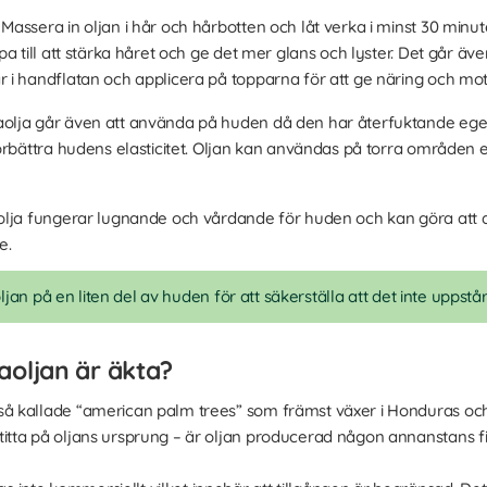
Massera in oljan i hår och hårbotten och låt verka i minst 30 minute
a till att stärka håret och ge det mer glans och lyster. Det går äv
i handflatan och applicera på topparna för att ge näring och motv
olja går även att använda på huden då den har återfuktande eg
rbättra hudens elasticitet. Oljan kan användas på torra områden el
lja fungerar lugnande och vårdande för huden och kan göra att d
e.
oljan på en liten del av huden för att säkerställa att det inte uppstå
aoljan är äkta?
så kallade “american palm trees” som främst växer i Honduras och 
titta på oljans ursprung – är oljan producerad någon annanstans fin