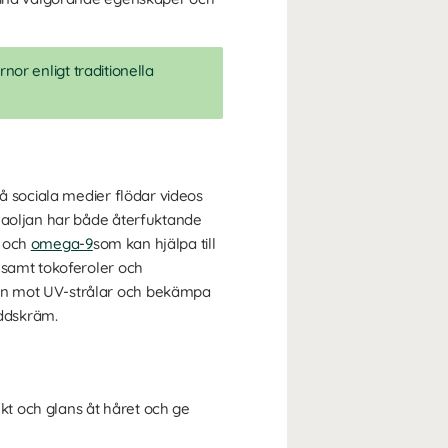
nor enligt traditionella
å sociala medier flödar videos
anaoljan har både återfuktande
och
omega-9
som kan hjälpa till
 samt tokoferoler och
den mot UV-strålar och bekämpa
kyddskräm.
ukt och glans åt håret och ge