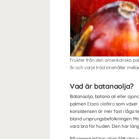
Frukter från den amerikanska palm
år och varje träd innehåller mella
Vad är batanaolja?
Batanaolja, batana oil eller ojo
palmen
Elaeis oleifera
som växer f
konsistensen är mer fast i låga 
bland ursprungsbefolkningen Mis
vara bra för huden. Den har läng
På senare tid har oljan fått st