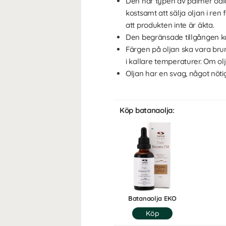
Den här typen av palmer odlas 
kostsamt att sälja oljan i re
att produkten inte är äkta.
Den begränsade tillgången kan 
Färgen på oljan ska vara brun
i kallare temperaturer. Om olja
Oljan har en svag, något nötig
Köp batanaolja:
Batanaolja EKO