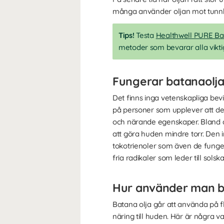
många använder oljan mot tunnhå
Tips!
Testa
Healthwell PURE Ba
metoder som bevarar alla vikt
Fungerar batanaolj
Det finns inga vetenskapliga bev
på personer som upplever att de 
och närande egenskaper. Bland an
att göra huden mindre torr. Den
tokotrienoler som även de fung
fria radikaler som leder till solsk
Hur använder man b
Batana olja går att använda på fl
näring till huden. Här är några v