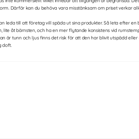
inte kommersiellt vilket innebär att tillgången är begränsad. Detta
n form. Därför kan du behöva vara misstänksam om priset verkar alld
leda till att företag vill späda ut sina produkter. Så leta efter en
, lite åt bärnsten, och ha en mer flytande konsistens vid rumstem
n är tunn och ljus finns det risk för att den har blivit utspädd eller 
 doft.