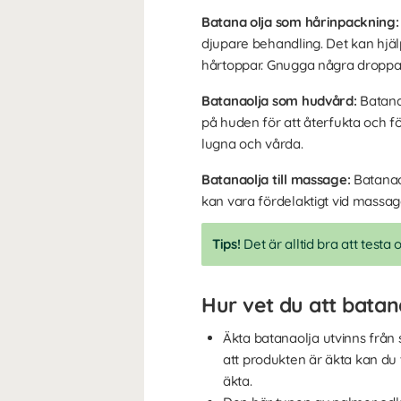
Batana olja som hårinpackning:
djupare behandling. Det kan hjälp
hårtoppar. Gnugga några droppar 
Batanaolja som hudvård:
Batana
på huden för att återfukta och fö
lugna och vårda.
Batanaolja till massage:
Batanao
kan vara fördelaktigt vid massag
Tips!
Det är alltid bra att testa 
Hur vet du att batan
Äkta batanaolja utvinns från 
att produkten är äkta kan du 
äkta.