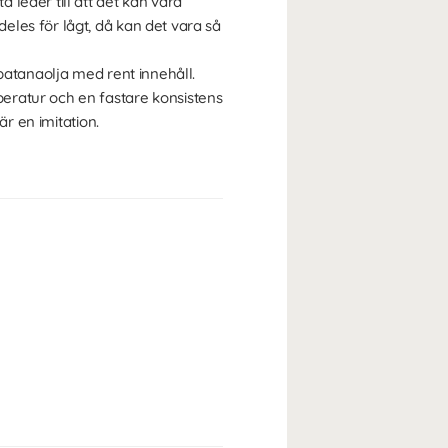
 leder till att det kan vara
eles för lågt, då kan det vara så
 batanaolja med rent innehåll.
peratur och en fastare konsistens
är en imitation.