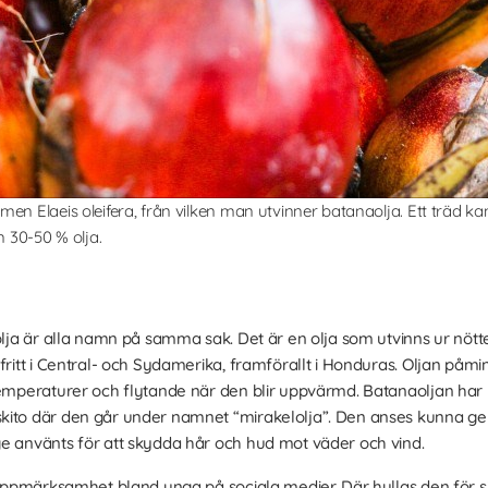
en Elaeis oleifera, från vilken man utvinner batanaolja. Ett träd ka
n 30-50 % olja.
nolja är alla namn på samma sak. Det är en olja som utvinns ur nö
ritt i Central- och Sydamerika, framförallt i Honduras. Oljan påmi
temperaturer och flytande när den blir uppvärmd. Batanaoljan har 
kito där den går under namnet “mirakelolja”. Den anses kunna ge 
e använts för att skydda hår och hud mot väder och vind.
or uppmärksamhet bland unga på sociala medier. Där hyllas den för