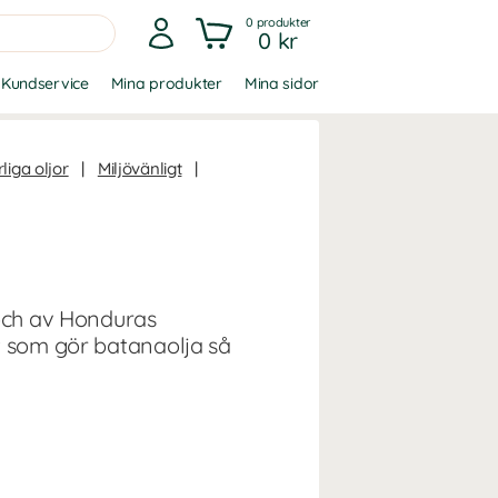
0
produkter
0 kr
Kundservice
Mina produkter
Mina sidor
liga oljor
|
Miljövänligt
|
 och av Honduras
t som gör batanaolja så