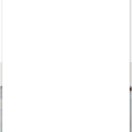
Produkttips
Andra har köpt
Andra har köpt
Andra har köp
219 kr
219 kr
155 kr
Intimolja Havtorn
Intimolja Coconut
Intimate Wash
75 ml
75 ml
200 ml
Lär dig mer