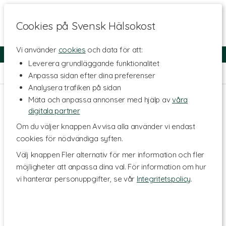
Cookies på Svensk Hälsokost
Vi använder
cookies
och data för att:
Fri frakt
Snabb leverans
Kundklubb
Leverera grundläggande funktionalitet
Hem
>
Skönhet
>
Kroppsvård
Anpassa sidan efter dina preferenser
Analysera trafiken på sidan
Mäta och anpassa annonser med hjälp av
våra
digitala partner
Om du väljer knappen Avvisa alla använder vi endast
cookies för nödvändiga syften.
Välj knappen Fler alternativ för mer information och fler
möjligheter att anpassa dina val. För information om hur
vi hanterar personuppgifter, se vår
Integritetspolicy
.