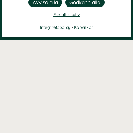
Fler alternativ
Integritetspolicy
-
Köpvillkor
KONTAKT
Kontaktformulär