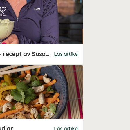
Nyttig matchaglass – recept av Susanna Jungblom
Läs artikel
dlar
Läs artikel