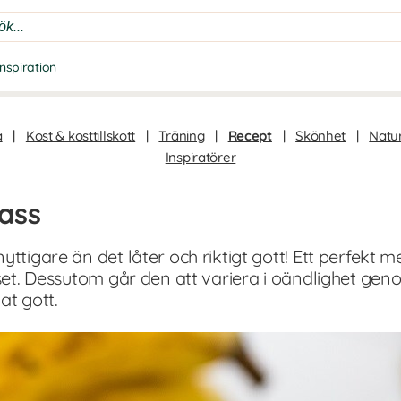
Inspiration
a
|
Kost & kosttillskott
|
Träning
|
Recept
|
Skönhet
|
Natur
Inspiratörer
ass
yttigare än det låter och riktigt gott! Ett perfekt 
myset. Dessutom går den att variera i oändlighet g
at gott.