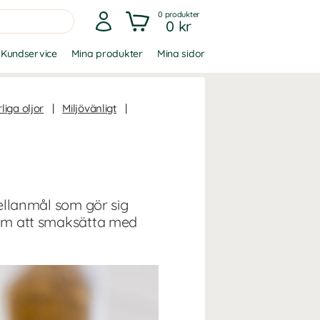
0
produkter
0 kr
Kundservice
Mina produkter
Mina sidor
liga oljor
|
Miljövänligt
|
mellanmål som gör sig
enom att smaksätta med