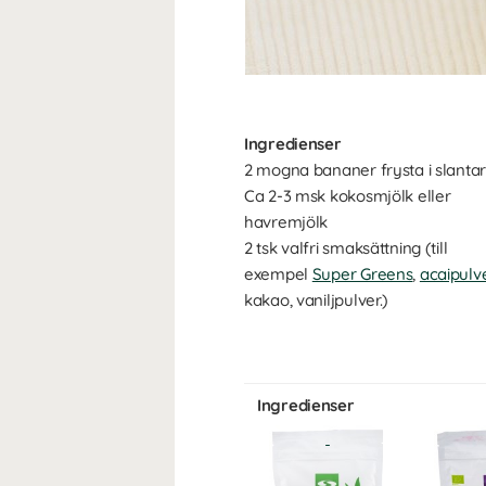
Ingredienser
2 mogna bananer frysta i slanta
Ca 2-3 msk kokosmjölk eller
havremjölk
2 tsk valfri smaksättning (till
exempel
Super Greens
,
acaipulv
kakao, vaniljpulver.)
Ingredienser