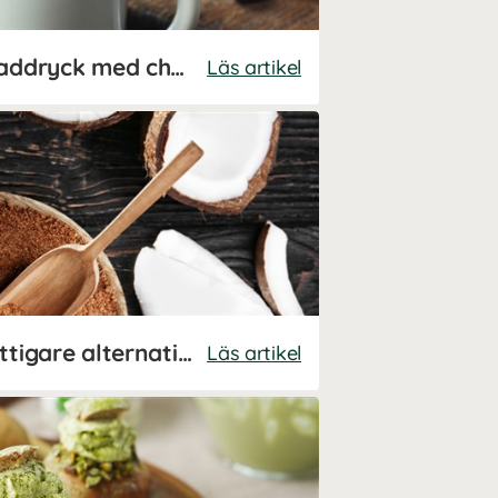
Recept: Nyttig chokladdryck med chaga
Läs artikel
Kokossocker - ett nyttigare alternativ till socker
Läs artikel