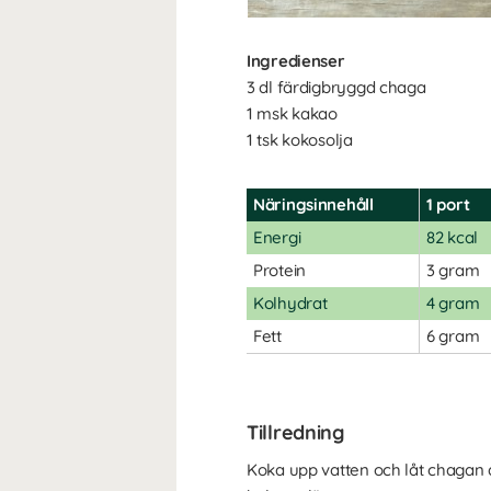
Ingredienser
3 dl färdigbryggd chaga
1 msk kakao
1 tsk kokosolja
Näringsinnehåll
1 port
Energi
82 kcal
Protein
3 gram
Kolhydrat
4 gram
Fett
6 gram
Tillredning
Koka upp vatten och låt chagan dr