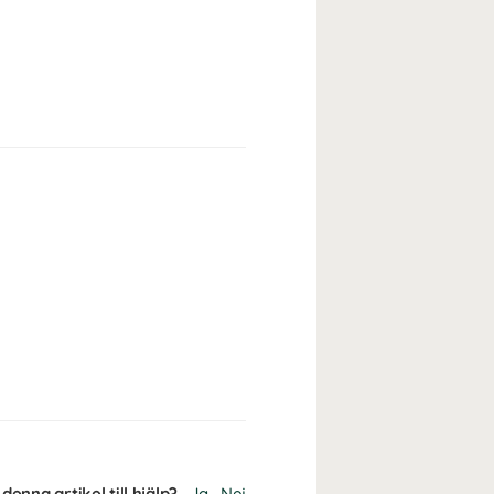
denna artikel till hjälp?
Ja
Nej