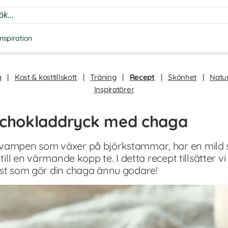
Inspiration
a
|
Kost & kosttillskott
|
Träning
|
Recept
|
Skönhet
|
Natur
Inspiratörer
g chokladdryck med chaga
svampen som växer på björkstammar, har en mild 
 till en värmande kopp te. I detta recept tillsätter 
ist som gör din chaga ännu godare!