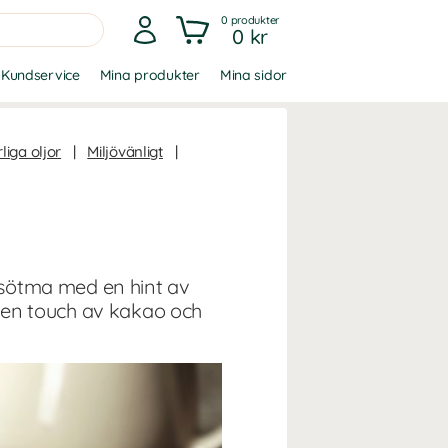
0
produkter
0 kr
Kundservice
Mina produkter
Mina sidor
liga oljor
|
Miljövänligt
|
sötma med en hint av
vi en touch av kakao och