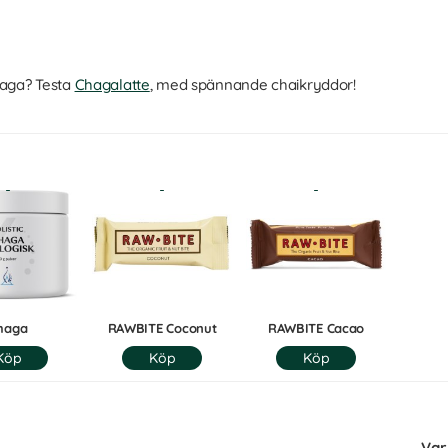
haga? Testa
Chagalatte
, med spännande chaikryddor!
haga
RAWBITE Coconut
RAWBITE Cacao
Var 