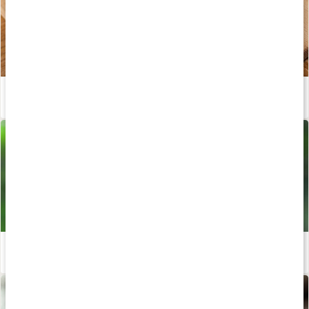
Kladdkaka på dadlar
Läs artikel
Ekologiska livsmedel
Läs artikel