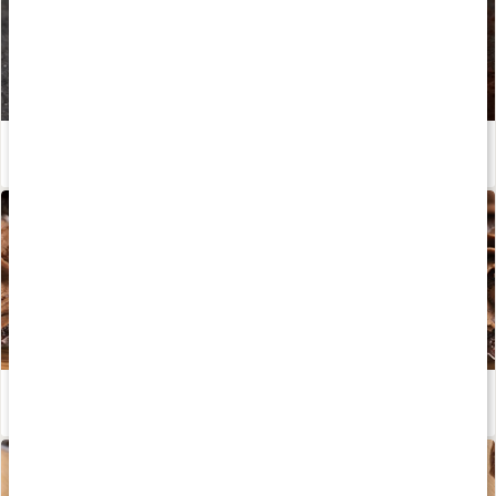
Allt om kakao
Läs artikel
Glutenfria chokladmuffins med dadlar
Läs artikel