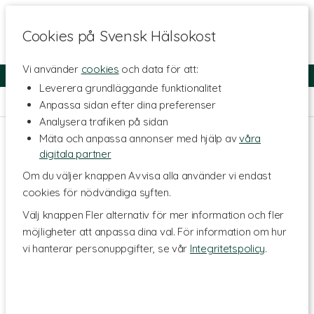
Cookies på Svensk Hälsokost
Vi använder
cookies
och data för att:
Fri frakt
Snabb leverans
Kundklubb
Leverera grundläggande funktionalitet
Hem
>
Livsmedel
>
Till Skafferiet
Anpassa sidan efter dina preferenser
Analysera trafiken på sidan
Mäta och anpassa annonser med hjälp av
våra
digitala partner
Om du väljer knappen Avvisa alla använder vi endast
cookies för nödvändiga syften.
Välj knappen Fler alternativ för mer information och fler
möjligheter att anpassa dina val. För information om hur
vi hanterar personuppgifter, se vår
Integritetspolicy
.