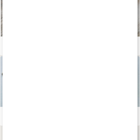
Julig chokladkola
Läs artikel
Fluffig smoothie bowl för två
Läs artikel