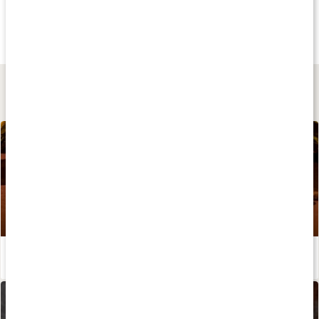
115 kr
279 kr
95 kr
Kakao Pulver
Ceremoniell Kakao
Kakaonibs Crioll
250 g
100 g
150 g
Lär dig mer
Är choklad nyttigt - egentligen?
Läs artikel