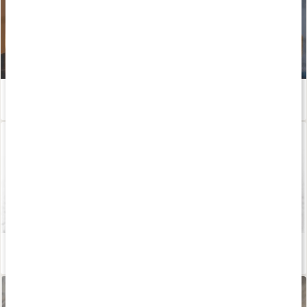
Susanna Jungbloms apelsin- och chokladfudge
Läs artikel
Jordnöt- och chokladfudge
Läs artikel