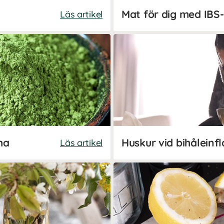
Mat för dig med IB
Läs artikel
ha
Huskur vid bihålein
Läs artikel