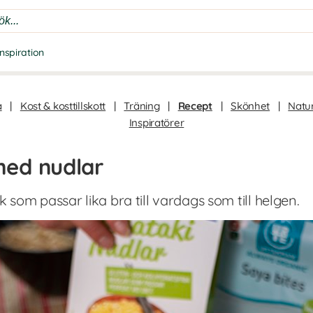
Inspiration
a
|
Kost & kosttillskott
|
Träning
|
Recept
|
Skönhet
|
Natur
Inspiratörer
ed nudlar
som passar lika bra till vardags som till helgen.