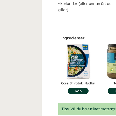
• koriander (eller annan ört du
gillar)
Ingredienser
Core Shirataki Nudlar
T
Tips!
Vill du ha ett litet mattiagr