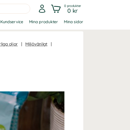
0
produkter
0 kr
Kundservice
Mina produkter
Mina sidor
liga oljor
|
Miljövänligt
|