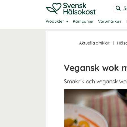
Produkter
Kampanjer
Varumärken
Aktuella artiklar
|
Häls
Vegansk wok m
Smakrik och vegansk wok 