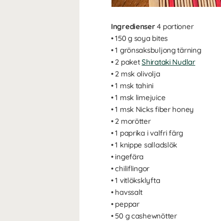
Ingredienser
4 portioner
• 150 g soya bites
• 1 grönsaksbuljong tärning
• 2 paket
Shirataki Nudlar
• 2 msk olivolja
• 1 msk tahini
• 1 msk limejuice
• 1 msk Nicks fiber honey
• 2 morötter
• 1 paprika i valfri färg
• 1 knippe salladslök
• ingefära
• chiliflingor
• 1 vitlöksklyfta
• havssalt
• peppar
• 50 g cashewnötter