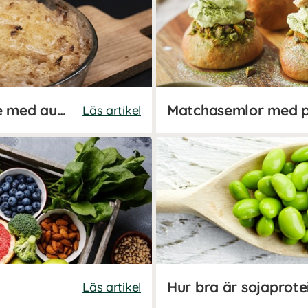
Vegansk Janssons frestelse med aubergine
Läs artikel
Hur bra är sojaprote
Läs artikel