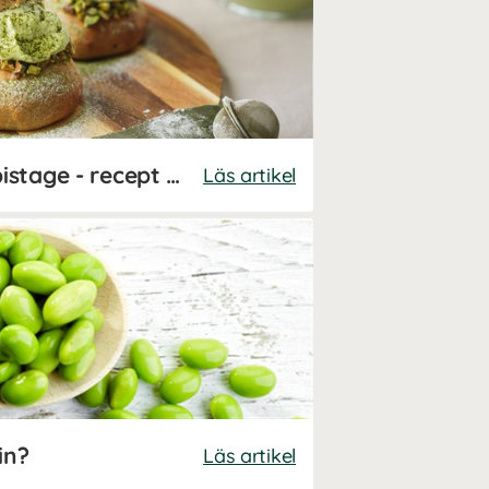
Matchasemlor med pistage - recept av Stina Bondeson
Läs artikel
in?
Läs artikel