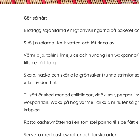
Gör så här:
Blötlägg sojabitarna enligt anvisningarna på paketet oc
Skölj nudlarna i kallt vatten och låt rinna av.
Värm olja, tahini, limejuice och hunong i en wokpanna
tills de fått färg.
Skala, hacka och skär alla grönsaker i tunna strimlor 
eller riv den fint.
Tillsätt önskad mängd chiliflingor, vitlök, salt, peppar, 
wokpannan. Woka på hög värme i cirka 5 minuter så g
krispiga.
Rosta cashewnötterna i en torr stekpanna tills de fått e
Servera med cashewnötter och färska örter.