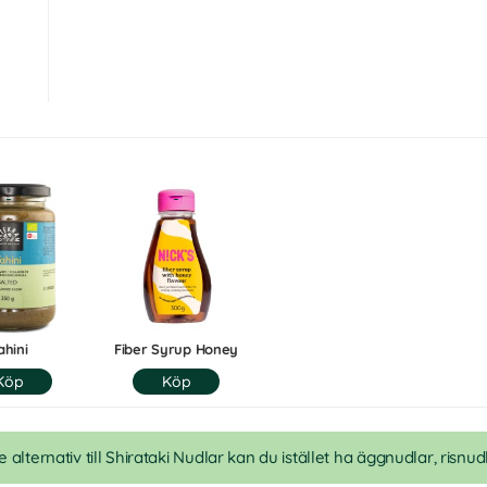
ahini
Fiber Syrup Honey
e alternativ till Shirataki Nudlar kan du istället ha äggnudlar, risnudl