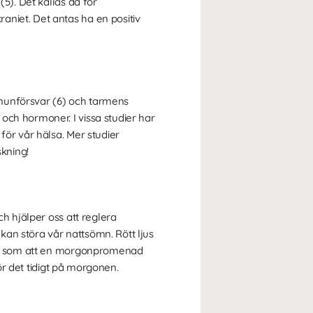
5). Det kallas då för
aniet. Det antas ha en positiv
immunförsvar (6) och tarmens
och hormoner. I vissa studier har
för vår hälsa. Mer studier
kning!
ch hjälper oss att reglera
 kan störa vår nattsömn. Rött ljus
ecis som att en morgonpromenad
för det tidigt på morgonen.