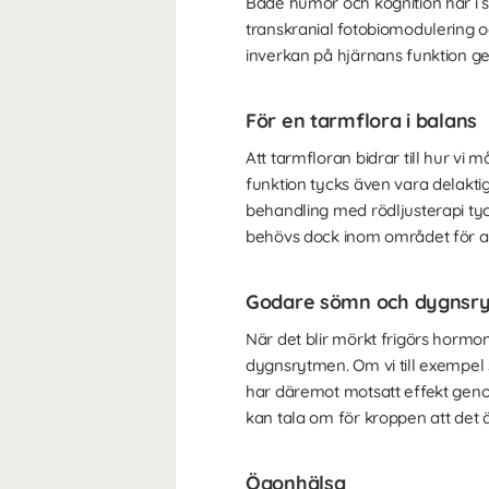
Både humör och kognition har i st
transkranial fotobiomodulering o
inverkan på hjärnans funktion ge
För en tarmflora i balans
Att tarmfloran bidrar till hur vi
funktion tycks även vara delakti
behandling med rödljusterapi tyck
behövs dock inom området för at
Godare sömn och dygnsr
När det blir mörkt frigörs hormon
dygnsrytmen. Om vi till exempel sk
har däremot motsatt effekt genom
kan tala om för kroppen att det är
Ögonhälsa