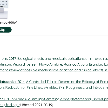
lampa 400W
blin. 2017.
Biological effects and medical applications of infrared ra
ohnson, Vegard Iversen, Flavio Aimbire, Rodrigo Alvaro Brandao Lo
ematic review of possible mechanisms of action and clinical effects 
atuschka. 2014.
A Controlled Trial to Determine the Efficacy of Red
ion, Reduction of Fine Lines, Wrinkles, Skin Roughness, and Intrader
n 830-nm and 633-nm light-emitting diode phototherapy shows pro
ary findings.
(Hämtad 2024-08-19)