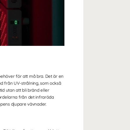
 behöver för att må bra. Det är en
nad från UV-strålning, som också
id utan att bli bränd eller
ördelarna från det infraröda
ppens djupare vävnader.