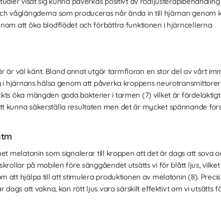
udier visat sig kunna påverkas positivt av rödljusterapibehandling (
ch våglängderna som produceras når ända in till hjärnan genom kr
nom att öka blodflödet och förbättra funktionen i hjärncellerna.
 mår är väl känt. Bland annat utgör tarmfloran en stor del av vårt 
g i hjärnans hälsa genom att påverka kroppens neurotransmittorer 
ts öka mängden goda bakterier i tarmen (7) vilket är fördelaktigt 
t kunna säkerställa resultaten men det är mycket spännande fors
ytm
et melatonin som signalerar till kroppen att det är dags att sova o
rollar på mobilen före sänggåendet utsätts vi för blått ljus, vilket
 att hjälpa till att stimulera produktionen av melatonin (8). Pr
 dags att vakna, kan rött ljus vara särskilt effektivt om vi utsätts 