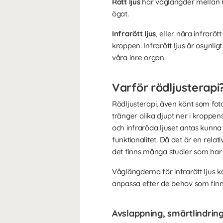
Rött ljus
har våglängder mellan 61
ögat.
Infrarött ljus
, eller nära infrarö
kroppen. Infrarött ljus är osynli
våra inre organ.
Varför rödljusterapi
Rödljusterapi, även känt som fot
tränger olika djupt ner i kroppe
och infraröda ljuset antas kunna
funktionalitet. Då det är en rela
det finns många studier som har p
Våglängderna för infrarött ljus 
anpassa efter de behov som finn
Avslappning, smärtlindrin