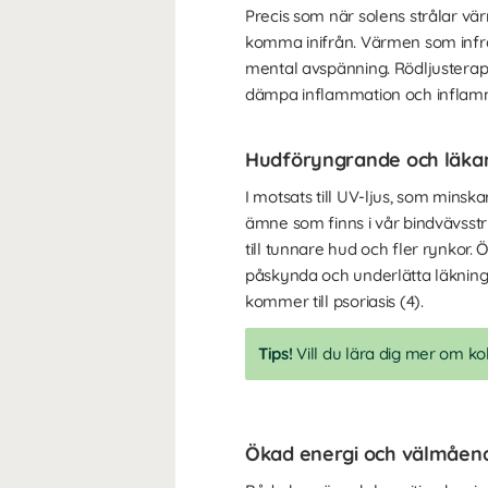
Precis som när solens strålar v
komma inifrån. Värmen som infrar
mental avspänning. Rödljusterapi
dämpa inflammation och inflamma
Hudföryngrande och läka
I motsats till UV-ljus, som minsk
ämne som finns i vår bindvävsstru
till tunnare hud och fler rynkor.
påskynda och underlätta läknings
kommer till psoriasis (4).
Tips!
Vill du lära dig mer om k
Ökad energi och välmåen