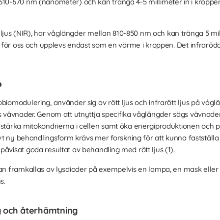
0-670 nm (nanometer) och kan tränga 4-5 millimeter in i kroppen. 
tt ljus (NIR), har våglängder mellan 810-850 nm och kan tränga 5 milli
gt för oss och upplevs endast som en värme i kroppen. Det infraröda 
?
obiomodulering, använder sig av rött ljus och infrarött ljus på vå
ns vävnader. Genom att utnyttja specifika våglängder sägs vävnad
 stärka mitokondrierna i cellen samt öka energiproduktionen och p
tivt ny behandlingsform krävs mer forskning för att kunna fastställ
åvisat goda resultat av behandling med rött ljus (1).
kan framkallas av lysdioder på exempelvis en lampa, en mask eller 
s.
g och återhämtning