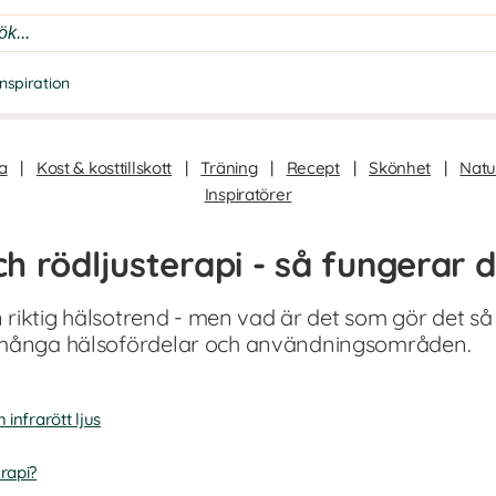
Inspiration
a
|
Kost & kosttillskott
|
Träning
|
Recept
|
Skönhet
|
Natur
Inspiratörer
och rödljusterapi - så fungerar 
en riktig hälsotrend - men vad är det som gör det så
 många hälsofördelar och användningsområden.
 infrarött ljus
erapi?