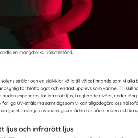
andla en mängd olika hälsotillstånd.
?
 solens strålar och en självklar källa till välbefinnande som vi alla
r osynlig för blotta ögat och endast upplevs som värme. Till skill
huden exponeras för infrarött ljus, i reglerade nivåer, under lång t
de farliga UV-strålarna samtidigt som vi kan tillgodogöra oss hälsof
t röda ljusets många användningsområden för både huden och kro
 ljus och infrarött ljus