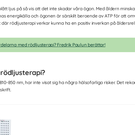
n blått ljus på så vis att det inte skadar våra ögon. Med åldern min
nas energikälla och ögonen är särskilt beroende av ATP för att omvan
at där rödljusterapi verkar kunna ha en positiv inverkan på ålders
rdelarna med rödljusterapi? Fredrik Paulun berättar!
 rödljusterapi?
810-850 nm, har inte visat sig ha några hälsofarliga risker. Det re
krift.