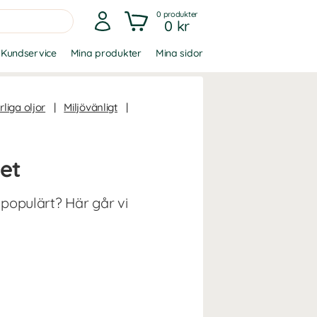
0
produkter
0 kr
Kundservice
Mina produkter
Mina sidor
liga oljor
|
Miljövänligt
|
det
 populärt? Här går vi