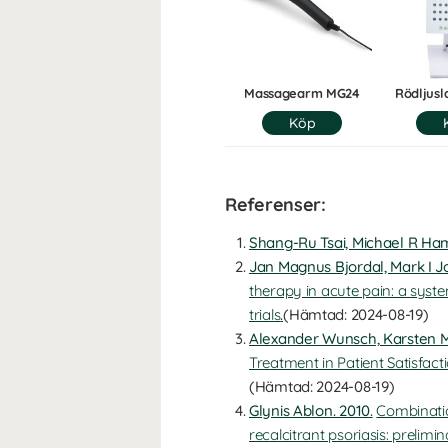
Massagearm MG24
Rödljus
Referenser:
Shang-Ru Tsai, Michael R Ham
Jan Magnus Bjordal, Mark I J
therapy in acute pain: a syst
trials
.
(Hämtad: 2024-08-19)
Alexander Wunsch, Karsten M
Treatment in Patient Satisfact
(Hämtad: 2024-08-19)
Glynis Ablon. 2010.
Combinatio
recalcitrant psoriasis: prelimin