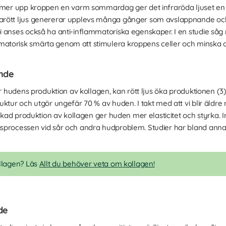
ärmer upp kroppen en varm sommardag ger det infraröda ljuset e
ött ljus genererar upplevs många gånger som avslappnande och kan 
 anses också ha anti-inflammatoriska egenskaper. I en studie såg 
torisk smärta genom att stimulera kroppens celler och minska oxi
nde
ar hudens produktion av kollagen, kan rött ljus öka produktionen (3
ktur och utgör ungefär 70 % av huden. I takt med att vi blir äldre
 Ökad produktion av kollagen ger huden mer elasticitet och styrka. I
processen vid sår och andra hudproblem. Studier har bland annat 
ollagen? Läs
Allt du behöver veta om kollagen!
de