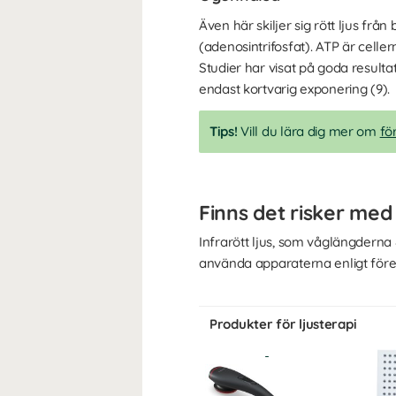
Även här skiljer sig rött ljus frå
(adenosintrifosfat). ATP är celler
Studier har visat på goda result
endast kortvarig exponering (9).
Tips!
Vill du lära dig mer om
fö
Finns det risker med
Infrarött ljus, som våglängderna 
använda apparaterna enligt föres
Produkter för ljusterapi