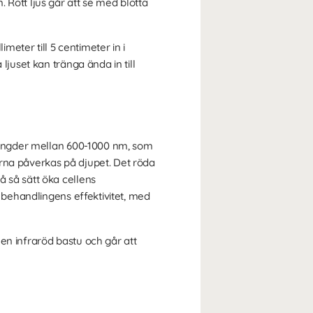
Rött ljus går att se med blotta
meter till 5 centimeter in i
ljuset kan tränga ända in till
glängder mellan 600-1000 nm, som
erna påverkas på djupet. Det röda
å så sätt öka cellens
a behandlingens effektivitet, med
en infraröd bastu och går att