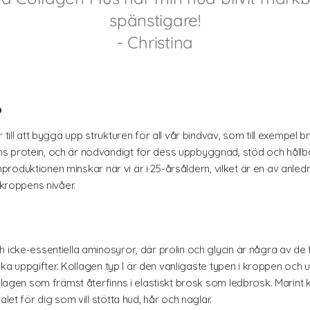
spänstigare!
- Christina
?
 till att bygga upp strukturen för all vår bindväv, som till exempel b
 protein, och är nödvändigt för dess uppbyggnad, stöd och hållbarh
genproduktionen minskar när vi är i 25-årsåldern, vilket är en av anledn
 kroppens nivåer.
h icke-essentiella aminosyror, där prolin och glycin är några av de
lika uppgifter. Kollagen typ I är den vanligaste typen i kroppen och u
ollagen som främst återfinns i elastiskt brosk som ledbrosk. Marint 
let för dig som vill stötta hud, hår och naglar.