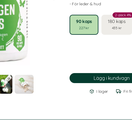
- För leder & hud
2-pack 4%
90 kaps
180 kaps
227 kr
435 kr
I lager
Fri f