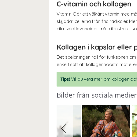
C-vitamin och kollagen
Vitamin C är ett välkänt vitamin med 
skyddar cellerna från fria radikaler. Men
citrusbioflavonoider från citrusfrukt, s
Kollagen i kapslar eller 
Det spelar ingen roll för funktionen om 
enkelt sätt att kollagenboosta mat eller
Tips!
Vill du veta mer om kollagen oc
Bilder från sociala medier
Slideshow
Slide
controls