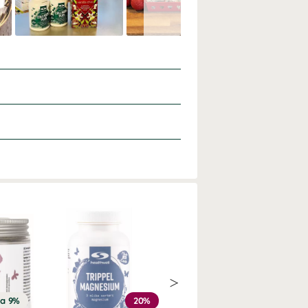
ra 9%
20%
Köp 3 - spara 12%