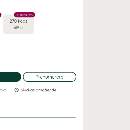
3-pack 9%
270 kaps
619 kr
rakt!
Skickas omgående