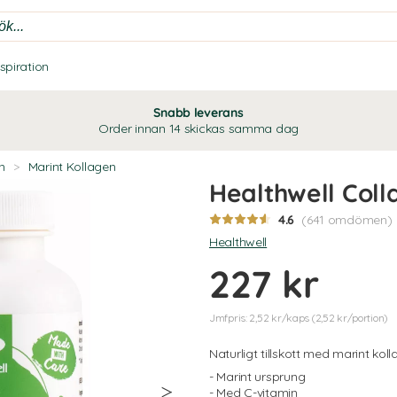
nspiration
Snabb leverans
Order innan 14 skickas samma dag
n
>
Marint Kollagen
Healthwell Coll
4.6
(641 omdömen)
Healthwell
227 kr
Jmfpris: 2,52 kr/kaps (2,52 kr/portion)
Naturligt tillskott med marint koll
- Marint ursprung
- Med C-vitamin