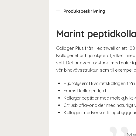
Produktbeskrivning
Marint peptidkoll
Collagen Plus från Healthwell är ett 100
Kollagenet är hydrolyserat, vilket inneb
sätt. Det är även förstärkt med naturlig
vår bindvävsstruktur, som till exempel 
Hydrolyserat kvalitetskollagen från
Främst kollagen typ I
Kollagenpeptider med molekylvikt 
Citrusbioflavonoider med naturligt 
Kollagen medverkar till uppbyggna
Me