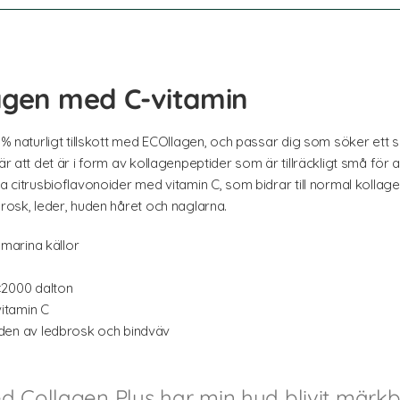
agen med C-vitamin
 % naturligt tillskott med ECOllagen, och passar dig som söker ett sm
är att det är i form av kollagenpeptider som är tillräckligt små för
a citrusbioflavonoider med vitamin C, som bidrar till normal kollage
brosk, leder, huden håret och naglarna.
 marina källor
<2000 dalton
vitamin C
den av ledbrosk och bindväv
d Collagen Plus har min hud blivit märkb