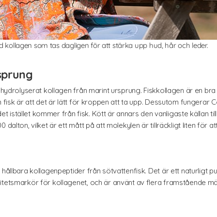
med kollagen som tas dagligen för att stärka upp hud, hår och leder.
sprung
 hydrolyserat kollagen från marint ursprung. Fiskkollagen är en bra kä
n fisk är att det är lätt för kroppen att ta upp. Dessutom fungerar
det istället kommer från fisk. Kött är annars den vanligaste källan till
dalton, vilket är ett mått på att molekylen är tillräckligt liten för 
 hållbara kollagenpeptider från sötvattenfisk. Det är ett naturligt 
litetsmarkör för kollagenet, och är använt av flera framstående m