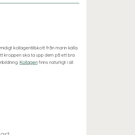
idigt kollagentillskott från marin källa.
 att kroppen ska ta upp dem på ett bra
nbildning.
Kollagen
finns naturligt i all
art