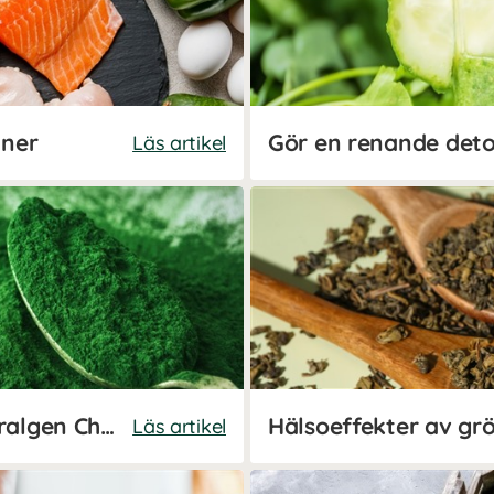
iner
Gör en renande deto
Läs artikel
Därför pratar alla om superalgen Chlorella - naturens egen hälsobomb
Hälsoeffekter av grö
Läs artikel