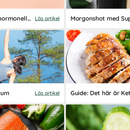
Ät efter din menscykel för hormonell balans
Morgonshot med Sup
Läs artikel
ium
Guide: Det här är Ke
Läs artikel