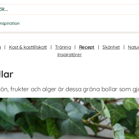
Inspiration
a
|
Kost & kosttillskott
|
Träning
|
Recept
|
Skönhet
|
Natur
Inspiratörer
lar
rön, frukter och alger är dessa gröna bollar som gj