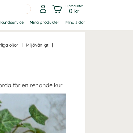
0
produkter
0 kr
Kundservice
Mina produkter
Mina sidor
liga oljor
|
Miljövänligt
|
orda för en renande kur.