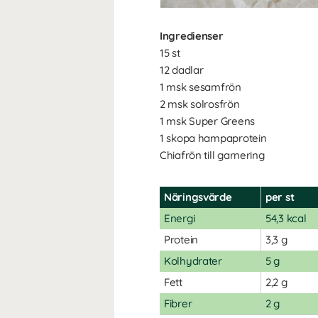
Ingredienser
15 st
12 dadlar
1 msk sesamfrön
2 msk solrosfrön
1 msk Super Greens
1 skopa hampaprotein
Chiafrön till garnering
Näringsvärde
per st
Energi
54,3 kcal
Protein
3,3 g
Kolhydrater
5 g
Fett
2,2 g
Fibrer
2 g