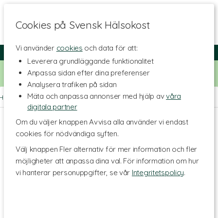
Cookies på Svensk Hälsokost
Vi använder
cookies
och data för att:
Fri frakt
Snabb leverans
Kundklubb
Leverera grundläggande funktionalitet
Bara idag! Handla för 500 kr i butiken och få 20% på alla
Anpassa sidan efter dina preferenser
Healthwell-vitaminer. Kod:
VITAMINER20
Analysera trafiken på sidan
Mäta och anpassa annonser med hjälp av
våra
Hem
>
Hälsa
>
Led- & muskelbesvär
>
Kosttillskott för leder
digitala partner
Om du väljer knappen Avvisa alla använder vi endast
cookies för nödvändiga syften.
Välj knappen Fler alternativ för mer information och fler
möjligheter att anpassa dina val. För information om hur
vi hanterar personuppgifter, se vår
Integritetspolicy
.