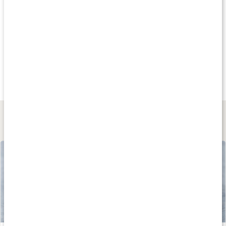
Köp 3 - spara 10%
Köp 3 - spara 11%
Köp 3 - spara 10
249 kr
95 kr
339 kr
Nypon Extrakt
Nyponpulver EKO
Inflamin Premiu
150 kaps
200 g
120 kaps
Lär dig mer