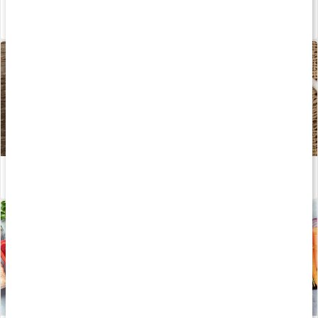
Allt du vill veta om nypon
Läs artikel
Hemgjord nyponsoppa
Läs artikel