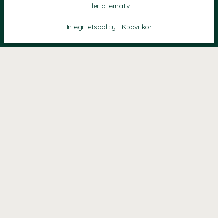
Fler alternativ
Integritetspolicy
-
Köpvillkor
KONTAKT
Kontaktformulär
TELEFON