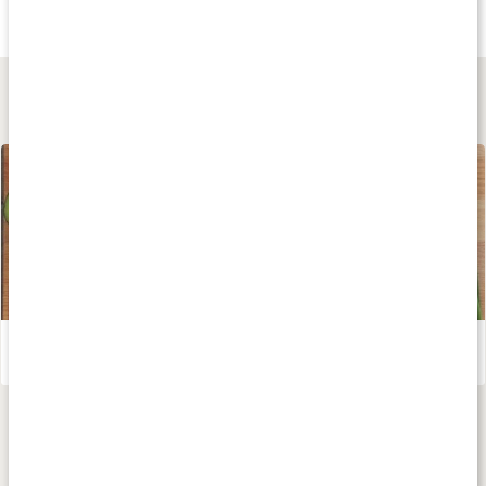
Core Frukost Meal
KETO Meal
Diet Shake
Äpple/kanel
Belgian Chocolate
Choklad
Lär dig mer
5:2 dieten
Läs artikel