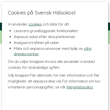
Cookies på Svensk Hälsokost
Vi använder
cookies
och data för att:
Fri frakt
Snabb leverans
Kundklubb
Leverera grundläggande funktionalitet
Bara idag! Handla för 500 kr i butiken och få 20% på alla
Anpassa sidan efter dina preferenser
Healthwell-vitaminer. Kod:
VITAMINER20
Analysera trafiken på sidan
Mäta och anpassa annonser med hjälp av
våra
Livsmedel
>
Färdiga mål & Mellanmål
>
Kompletta måltider
digitala partner
Om du väljer knappen Avvisa alla använder vi endast
cookies för nödvändiga syften.
Välj knappen Fler alternativ för mer information och fler
möjligheter att anpassa dina val. För information om hur
vi hanterar personuppgifter, se vår
Integritetspolicy
.