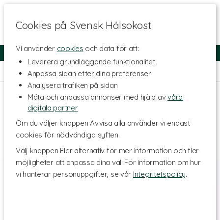
Cookies på Svensk Hälsokost
Vi använder
cookies
och data för att:
Fri frakt
Snabb leverans
Kundklubb
Leverera grundläggande funktionalitet
Hem
>
Livsmedel
>
Färdiga mål & Mellanmål
>
Dietmål
Anpassa sidan efter dina preferenser
Analysera trafiken på sidan
Mäta och anpassa annonser med hjälp av
våra
digitala partner
Om du väljer knappen Avvisa alla använder vi endast
cookies för nödvändiga syften.
Välj knappen Fler alternativ för mer information och fler
möjligheter att anpassa dina val. För information om hur
vi hanterar personuppgifter, se vår
Integritetspolicy
.