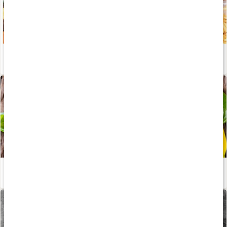
Bli av med sötsuget
Läs artikel
Välj rätt måltidsersättning
Läs artikel