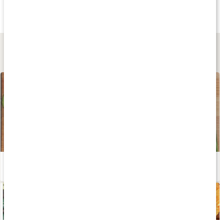
One Meal Bar
Core Protein Bar 2.0
Whipped Protein B
Toffee
1 st
Whipped Chocolat
Lär dig mer
5:2 dieten
Läs artikel