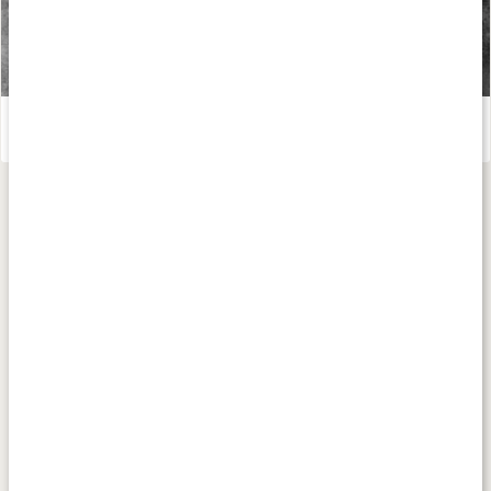
Måltidsersättning: Så lyckas du
Läs artikel