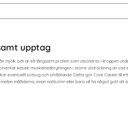
samt upptag
ån mjölk och är ett långsamt protein som utsöndras i kroppen unde
verkar kasein muskelnedbrytningen i större utsträckning än vad et
ar eventuellt sötsug och småätande. Detta gör Core Casein till ett
 mellan måltiderna, innan nattsömn eller bara vill ha något gott att ä