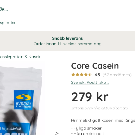
nspiration
Snabb leverans
Order innan 14 skickas samma dag
assleprotein & Kasein
Core Casein
4.5
(57 omdömen)
Svenskt Kosttillskott
279 kr
Jmfpris: 372 kr/kg (9,30 kr/portion)
Himmelskt gott kasein med lång
- Fylliga smaker
- Hög proteinhalt