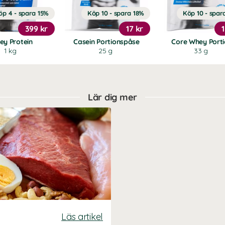
öp 4 - spara 15%
Köp 10 - spara 18%
Köp 10 - spar
399 kr
17 kr
ey Protein
Casein Portionspåse
Core Whey Port
1 kg
25 g
33 g
Lär dig mer
Läs artikel