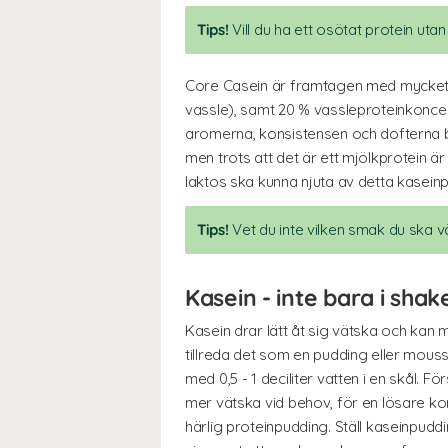
Tips!
Vill du ha ett osötat protein ut
Core Casein är framtagen med mycket o
vassle), samt 20 % vassleproteinkoncen
aromerna, konsistensen och dofterna bl
men trots att det är ett mjölkprotein är
laktos ska kunna njuta av detta kaseinp
Tips!
Vet du inte vilken smak du ska v
Kasein - inte bara i shak
Kasein drar lätt åt sig vätska och kan 
tillreda det som en pudding eller mou
med 0,5 - 1 deciliter vatten i en skål. F
mer vätska vid behov, för en lösare kon
härlig proteinpudding. Ställ kaseinpuddi