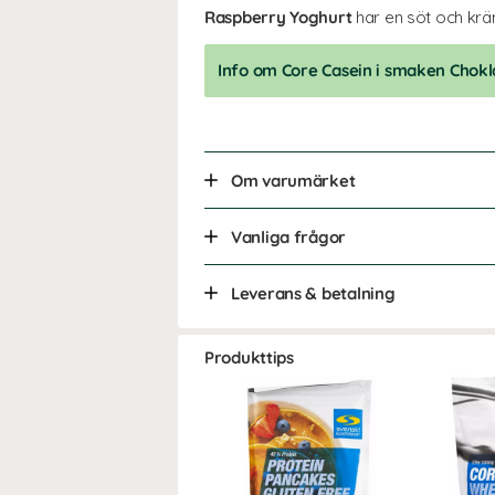
Raspberry Yoghurt
har en söt och krä
Info om Core Casein i smaken Chok
Om varumärket
Vanliga frågor
Leverans & betalning
Produkttips