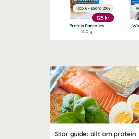
Köp 6 - spara 29%
K
125 kr
Protein Pancakes
Wh
300 g
Stor guide: allt om protein