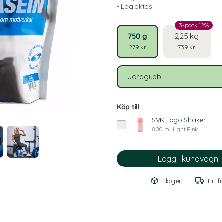
- Låglaktos
3-pack 12%
750 g
2,25 kg
279 kr
739 kr
Jordgubb
Köp till
SVK Logo Shaker
800 ml, Light Pink
I lager
Fri f