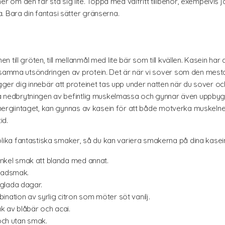
om den får stå sig lite. Toppa med valfritt tillbehör, exempelvis 
. Bara din fantasi sätter gränserna.
till gröten, till mellanmål med lite bär som till kvällen. Kasein har
ångsamma utsöndringen av protein. Det är när vi sover som den m
ägger dig innebär att proteinet tas upp under natten när du sover o
erka nedbrytningen av befintlig muskelmassa och gynnar även upp
å energiintaget, kan gynnas av kasein för att både motverka muske
id.
ka fantastiska smaker, så du kan variera smakerna på dina kasei
enkel smak att blanda med annat.
kladsmak.
glada dagar.
nation av syrlig citron som möter söt vanilj.
k av blåbär och acai.
 och utan smak.