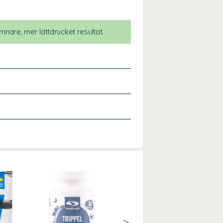
ämnare, mer lättdrucket resultat.