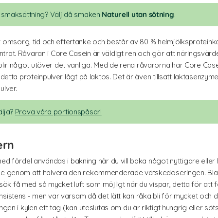
an smaksättning? Välj då smaken
Naturell utan sötning
.
msorg, tid och eftertanke och består av 80 % helmjölksproteinkon
trat. Råvaran i Core Casein är väldigt ren och gör att näringsvärd
ir något utöver det vanliga. Med de rena råvarorna har Core Casein
 detta proteinpulver lågt på laktos. Det är även tillsatt laktasenzym
ulver.
älja?
Prova våra portionspåsar!
ern
med fördel användas i bakning när du vill baka något nyttigare eller
sse genom att halvera den rekommenderade vätskedoseringen. Bland
örsök få med så mycket luft som möjligt när du vispar, detta för att f
sistens - men var varsam då det lätt kan råka bli för mycket och du
ngen i kylen ett tag (kan uteslutas om du är riktigt hungrig eller sö