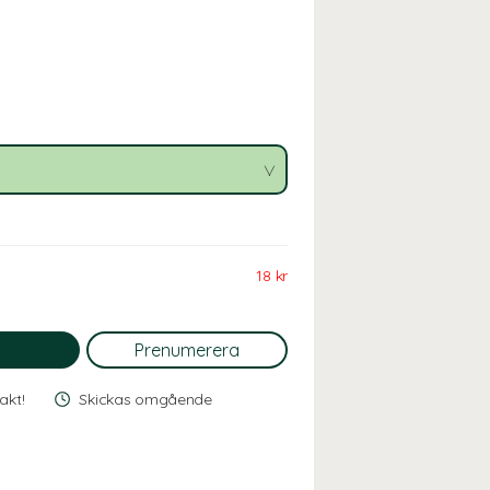
18 kr
rakt!
Skickas omgående