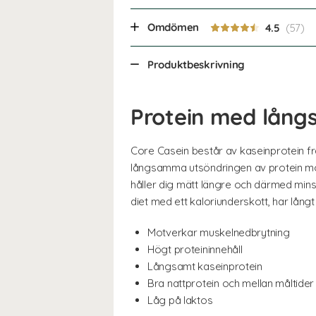
Omdömen
4.5
Produktbeskrivning
Protein med lång
Core Casein består av kaseinprotein fr
långsamma utsöndringen av protein mot
håller dig mätt längre och därmed minsk
diet med ett kaloriunderskott, har långt
Motverkar muskelnedbrytning
Högt proteininnehåll
Långsamt kaseinprotein
Bra nattprotein och mellan måltider
Låg på laktos