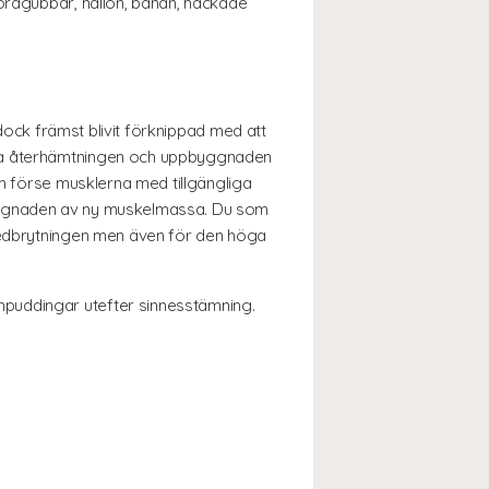
jordgubbar, hallon, banan, hackade
 dock främst blivit förknippad med att
esta återhämtningen och uppbyggnaden
ch förse musklerna med tillgängliga
byggnaden av ny muskelmassa. Du som
lnedbrytningen men även för den höga
npuddingar utefter sinnesstämning.