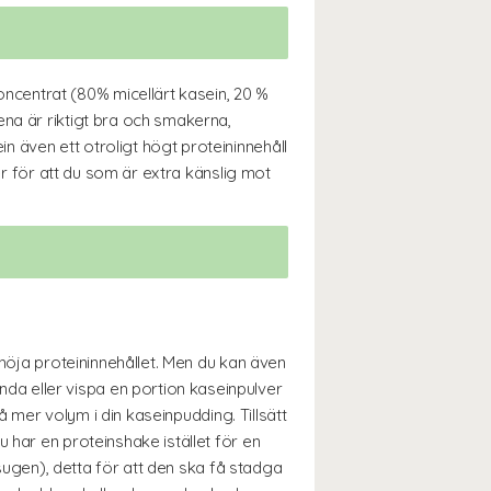
centrat (80% micellärt kasein, 20 %
ena är riktigt bra och smakerna,
 även ett otroligt högt proteininnehåll
er för att du som är extra känslig mot
 höja proteininnehållet. Men du kan även
a eller vispa en portion kaseinpulver
å mer volym i din kaseinpudding. Tillsätt
 har en proteinshake istället för en
tsugen), detta för att den ska få stadga