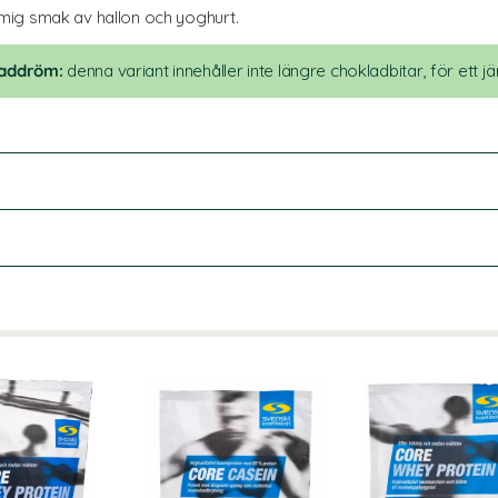
mig smak av hallon och yoghurt.
laddröm:
denna variant innehåller inte längre chokladbitar, för ett j