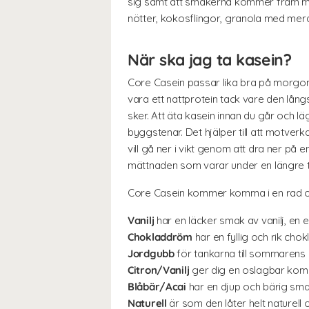
sig samt att smakerna kommer fram mer 
nötter, kokosflingor, granola med mera
När ska jag ta kasein?
Core Casein passar lika bra på morgonen 
vara ett nattprotein tack vare den l
sker. Att äta kasein innan du går och l
byggstenar. Det hjälper till att motv
vill gå ner i vikt genom att dra ner p
mättnaden som varar under en längre t
Core Casein kommer komma i en rad oli
Vanilj
har en läcker smak av vanilj, en 
Chokladdröm
har en fyllig och rik cho
Jordgubb
för tankarna till sommarens 
Citron/Vanilj
ger dig en oslagbar kombi
Blåbär/Acai
har en djup och bärig sma
Naturell
är som den låter helt naturell