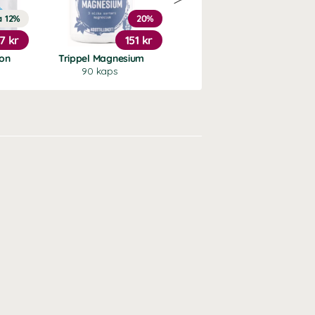
a 12%
20%
Köp 2 - spara 6%
17 kr
151 kr
fr.
159 kr
ion
Trippel Magnesium
Core Creatine
90 kaps
Blue raspberry