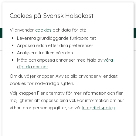
Cookies på Svensk Hälsokost
Vi använder
cookies
och data för att:
Fri frakt
Snabb leverans
Kundklubb
Leverera grundläggande funktionalitet
Hem
>
Livsstil & Träning
Anpassa sidan efter dina preferenser
Analysera trafiken på sidan
Mäta och anpassa annonser med hjälp av
våra
digitala partner
Om du väljer knappen Avvisa alla använder vi endast
cookies för nödvändiga syften.
Välj knappen Fler alternativ för mer information och fler
möjligheter att anpassa dina val. För information om hur
vi hanterar personuppgifter, se vår
Integritetspolicy
.