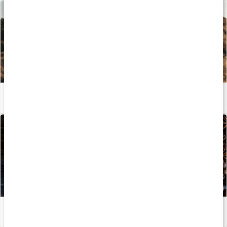
Kosttillskott för löpning - stötta din prestation och återhämtning!
Läs artikel
Kost för fettförbränning
Läs artikel